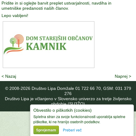
Pridite in si oglejte barvit preplet ustvarjalnosti, navdiha in
umetniške predanosti naših članov.
Lepo vabljeni!
< Nazaj
Naprej >
© 2008-
2026 Društvo Lipa Domžale 01 722 66 70, GSM: 031 379
276
Društvo Lipa je včlanjeno v Slovensko univerzo za tretje življensko
obdobje (SU3ŽO)
Obvestilo o piškotkih (cookies)
Spletna stran za svoje funkcionalnosti uporablja spletne
piškotke, ki ne hranijo osebnih podatkov.
Sprejemam
Preberi več