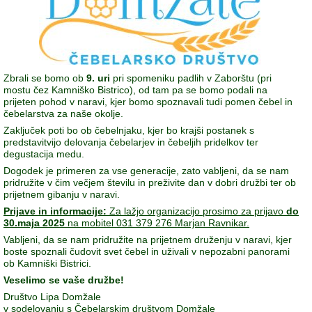
Zbrali se bomo ob
9. uri
pri spomeniku padlih v Zaborštu (pri
mostu čez Kamniško Bistrico), od tam pa se bomo podali na
prijeten pohod v naravi, kjer bomo spoznavali tudi pomen čebel in
čebelarstva za naše okolje.
Zaključek poti bo ob čebelnjaku, kjer bo krajši postanek s
predstavitvijo delovanja čebelarjev in čebeljih pridelkov ter
degustacija medu.
Dogodek je primeren za vse generacije, zato vabljeni, da se nam
pridružite v čim večjem številu in preživite dan v dobri družbi ter ob
prijetnem gibanju v naravi.
Prijave in informacije:
Za lažjo organizacijo prosimo za prijavo
do
30.maja 2025
na mobitel 031 379 276 Marjan Ravnikar.
Vabljeni, da se nam pridružite na prijetnem druženju v naravi, kjer
boste spoznali čudovit svet čebel in uživali v nepozabni panorami
ob Kamniški Bistrici.
Veselimo se vaše družbe!
Društvo Lipa Domžale
v sodelovanju s Čebelarskim društvom Domžale