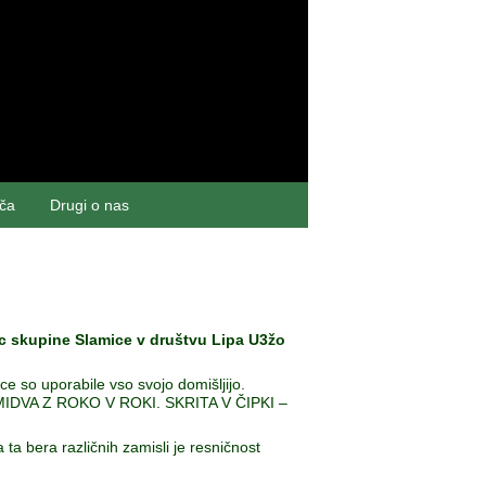
šča
Drugi o nas
ric skupine Slamice v društvu Lipa U3žo
ce so uporabile vso svojo domišljijo.
– MIDVA Z ROKO V ROKI. SKRITA V ČIPKI –
ta bera različnih zamisli je resničnost