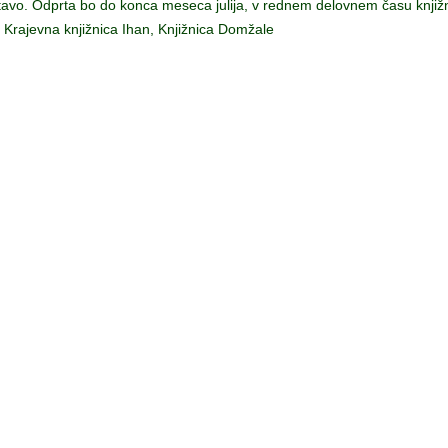
stavo. Odprta bo do konca meseca julija, v rednem delovnem času knjižn
, Krajevna knjižnica Ihan, Knjižnica Domžale
© 2008-
2026 Društvo Lipa Domžale 01 722 66 70, GSM: 031 379 276
o Lipa je včlanjeno v Slovensko univerzo za tretje življensko obdobje 