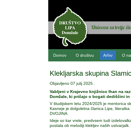
Domov
O društvu
Arhiv
O na
Klekljarska skupina Slamic
Objavljeno
07 julij 2025
.
Vabljeni v Krajevno knjižnico Ihan na raz
Domžale, ki pričajo o bogati dediščini i
V študijskem letu 2024/2025 je mentorica s
Kasneje je dolgoletna članica Lipe, literatka
DVOJINA.
Ideje so kar vrele, predvsem tudi izdelovalk
postala ob melodiji klekljev naših ustvarjalk.