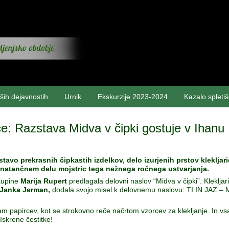
ših dejavnostih
Urnik
Ekskurzije 2023-2024
Kazalo spleti
e: Razstava Midva v čipki gostuje v Ihanu
stavo prekrasnih čipkastih izdelkov, delo izurjenih prstov kleklja
n natančnem delu mojstric tega nežnega ročnega ustvarjanja.
kupine
Marija Rupert
predlagala delovni naslov “Midva v čipki”. Klekljari
Janka Jerman,
dodala svojo misel k delovnemu naslovu: TI IN JAZ 
am papircev, kot se strokovno reče načrtom vzorcev za klekljanje. In vsa 
 Iskrene čestitke!