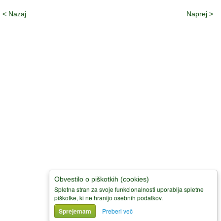
< Nazaj
Naprej >
© 2008-
2026 Društvo Lipa Domžale 01 722 66 70, GSM: 031 379
276
Društvo Lipa je včlanjeno v Slovensko univerzo za tretje življensko
obdobje (SU3ŽO)
Obvestilo o piškotkih (cookies)
Spletna stran za svoje funkcionalnosti uporablja spletne
piškotke, ki ne hranijo osebnih podatkov.
Sprejemam
Preberi več