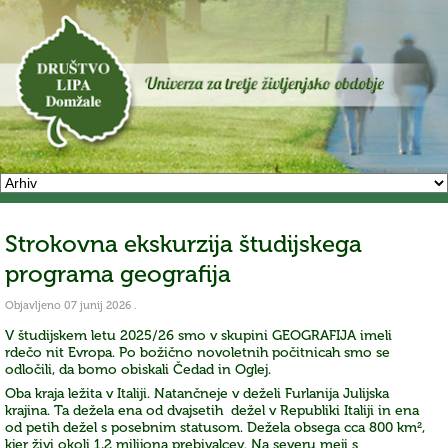
Strokovna ekskurzija študijskega
programa geografija
Objavljeno
07 junij 2026
.
V študijskem letu 2025/26 smo v skupini GEOGRAFIJA imeli
rdečo nit Evropa. Po božično novoletnih počitnicah smo se
odločili, da bomo obiskali Čedad in Oglej.
Oba kraja ležita v Italiji. Natančneje v deželi Furlanija Julijska
krajina. Ta dežela ena od dvajsetih dežel v Republiki Italiji in ena
od petih dežel s posebnim statusom. Dežela obsega cca 800 km²,
kjer živi okoli 1,2 milijona prebivalcev. Na severu meji s