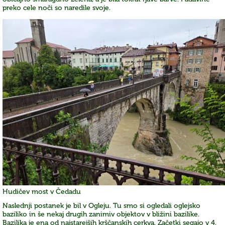
preko cele noči so naredile svoje.
Hudičev most v Čedadu
Naslednji postanek je bil v Ogleju. Tu smo si ogledali oglejsko
baziliko in še nekaj drugih zanimiv objektov v bližini bazilike.
Bazilika je ena od najstarejših krščanskih cerkva. Začetki segajo v 4.