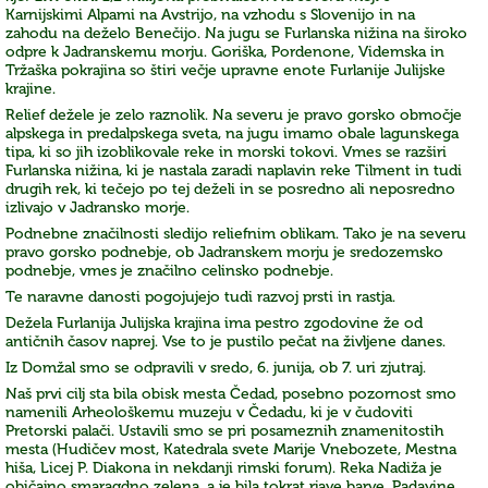
Karnijskimi Alpami na Avstrijo, na vzhodu s Slovenijo in na
zahodu na deželo Benečijo. Na jugu se Furlanska nižina na široko
odpre k Jadranskemu morju. Goriška, Pordenone, Videmska in
Tržaška pokrajina so štiri večje upravne enote Furlanije Julijske
krajine.
Relief dežele je zelo raznolik. Na severu je pravo gorsko območje
alpskega in predalpskega sveta, na jugu imamo obale lagunskega
tipa, ki so jih izoblikovale reke in morski tokovi. Vmes se razširi
Furlanska nižina, ki je nastala zaradi naplavin reke Tilment in tudi
drugih rek, ki tečejo po tej deželi in se posredno ali neposredno
izlivajo v Jadransko morje.
Podnebne značilnosti sledijo reliefnim oblikam. Tako je na severu
pravo gorsko podnebje, ob Jadranskem morju je sredozemsko
podnebje, vmes je značilno celinsko podnebje.
Te naravne danosti pogojujejo tudi razvoj prsti in rastja.
Dežela Furlanija Julijska krajina ima pestro zgodovine že od
antičnih časov naprej. Vse to je pustilo pečat na življene danes.
Iz Domžal smo se odpravili v sredo, 6. junija, ob 7. uri zjutraj.
Naš prvi cilj sta bila obisk mesta Čedad, posebno pozornost smo
namenili Arheološkemu muzeju v Čedadu, ki je v čudoviti
Pretorski palači. Ustavili smo se pri posameznih znamenitostih
mesta (Hudičev most, Katedrala svete Marije Vnebozete, Mestna
hiša, Licej P. Diakona in nekdanji rimski forum). Reka Nadiža je
običajno smaragdno zelena, a je bila tokrat rjave barve. Padavine