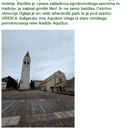
stoletje. Bazilika je »prava zakladnica zgodovinskega spomina in
tradicij«, je zapisal goriški škof. In ne samo bazilika. Celotno
območje Ogleja je en velik arheološki park, ki je pod zaščito
UNESCA. Italijansko ime Aquileie izhaja iz staro rimskega
poimenovanja reke Nadiže Aquilius.