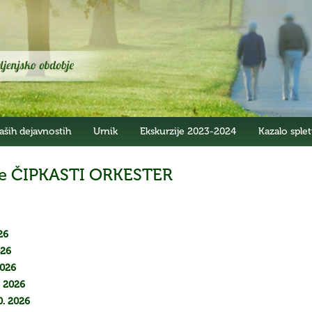
aših dejavnostih
Urnik
Ekskurzije 2023-2024
Kazalo splet
ave ČIPKASTI ORKESTER
26
26
2026
. 2026
. 2026