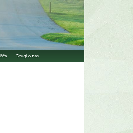
išča
Drugi o nas