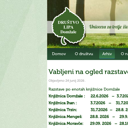
Domov
O društvu
Arhiv
O n
Vabljeni na ogled razst
Objavljeno
24 junij 2026
.
Razstave po enotah knjižnice Domžale
Knjižnica Domžale : 22.6.2026 – 3.7.20
Knjižnica Ihan : 3.7.2026 – 31.7.20
Knjižnica Trzin: 31.7.2026 – 28.8. 
Knjižnica Mengeš: 28.8. 2026 – 29.9
Knjižnica Moravče: 29.09. 2026 – 28.10