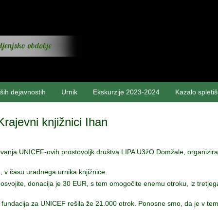
ših dejavnostih
Urnik
Ekskurzije 2023-2024
Kazalo spleti
rajevni knjižnici Ihan
lovanja UNICEF-ovih prostovoljk društva LIPA U3žO Domžale, organizi
, v času uradnega urnika knjižnice.
vojite, donacija je 30 EUR, s tem omogočite enemu otroku, iz tretjega s
 fundacija za UNICEF rešila že 21.000 otrok. Ponosne smo, da je v tem