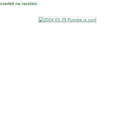
zvedeli na razstavi.
© 2008-
2026 Društvo Lipa Domžale 01 722 66 70, GSM: 031 379 276
o Lipa je včlanjeno v Slovensko univerzo za tretje življensko obdobje 