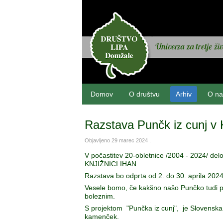
Domov
O društvu
Arhiv
O na
Razstava Punčk iz cunj v K
Objavljeno
29 marec 2024
.
V počastitev 20-obletnice /2004 - 2024/ de
KNJIŽNICI IHAN.
Razstava bo odprta od 2. do 30. aprila 2024
Vesele bomo, če kakšno našo Punčko tudi pos
boleznim.
S projektom "Punčka iz cunj", je Slovenska
kamenček.