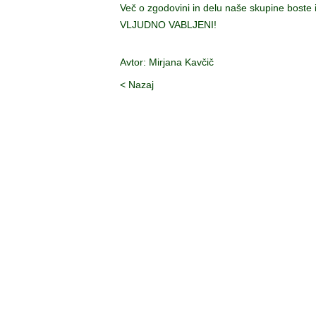
Več o zgodovini in delu naše skupine boste i
VLJUDNO VABLJENI!
Avtor: Mirjana Kavčič
< Nazaj
Društv