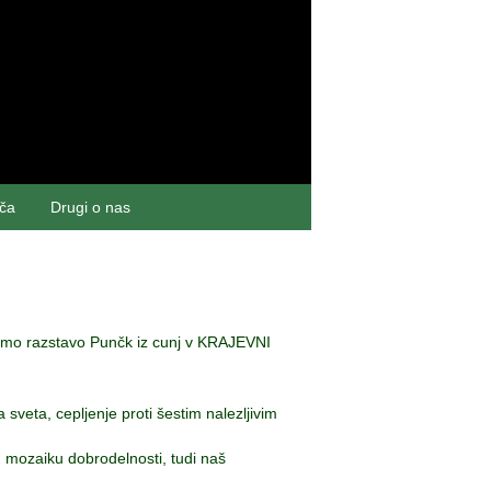
šča
Drugi o nas
ramo razstavo Punčk iz cunj v KRAJEVNI
veta, cepljenje proti šestim nalezljivim
 mozaiku dobrodelnosti, tudi naš