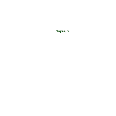
Naprej >
(SU3ŽO)