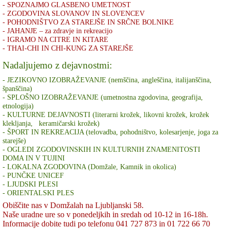
- SPOZNAJMO GLASBENO UMETNOST
- ZGODOVINA SLOVANOV IN SLOVENCEV
- POHODNIŠTVO ZA STAREJŠE IN SRČNE BOLNIKE
- JAHANJE – za zdravje in rekreacijo
- IGRAMO NA CITRE IN KITARE
- THAI-CHI IN CHI-KUNG ZA STAREJŠE
Nadaljujemo z dejavnostmi:
- JEZIKOVNO IZOBRAŽEVANJE (nemščina, angleščina, italijanščina,
španščina)
- SPLOŠNO IZOBRAŽEVANJE (umetnostna zgodovina, geografija,
etnologija)
- KULTURNE DEJAVNOSTI (literarni krožek, likovni krožek, krožek
klekljanja, keramičarski krožek)
- ŠPORT IN REKREACIJA (telovadba, pohodništvo, kolesarjenje, joga za
starejše)
- OGLEDI ZGODOVINSKIH IN KULTURNIH ZNAMENITOSTI
DOMA IN V TUJINI
- LOKALNA ZGODOVINA (Domžale, Kamnik in okolica)
- PUNČKE UNICEF
- LJUDSKI PLESI
- ORIENTALSKI PLES
Obiščite nas v Domžalah na Ljubljanski 58.
Naše uradne ure so v ponedeljkih in sredah od 10-12 in 16-18h.
Informacije dobite tudi po telefonu 041 727 873 in 01 722 66 70