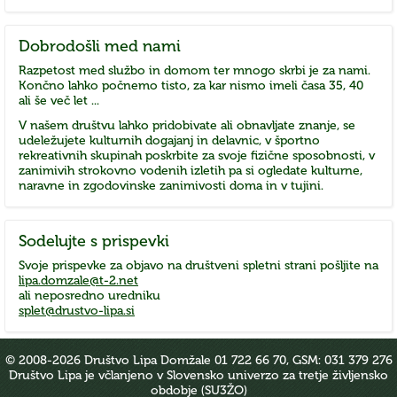
Dobrodošli
med nami
Razpetost med službo in domom ter mnogo skrbi je za nami.
Končno lahko počnemo tisto, za kar nismo imeli časa 35, 40
ali še več let ...
V našem društvu lahko pridobivate ali obnavljate znanje, se
udeležujete kulturnih dogajanj in delavnic, v športno
rekreativnih skupinah poskrbite za svoje fizične sposobnosti, v
zanimivih strokovno vodenih izletih pa si ogledate kulturne,
naravne in zgodovinske zanimivosti doma in v tujini.
Sodelujte
s prispevki
Svoje prispevke za objavo na društveni spletni strani pošljite na
lipa.domzale@t-2.net
ali neposredno uredniku
splet@drustvo-lipa.si
© 2008-
2026 Društvo Lipa Domžale 01 722 66 70, GSM: 031 379 276
Društvo Lipa je včlanjeno v Slovensko univerzo za tretje življensko
obdobje (SU3ŽO)