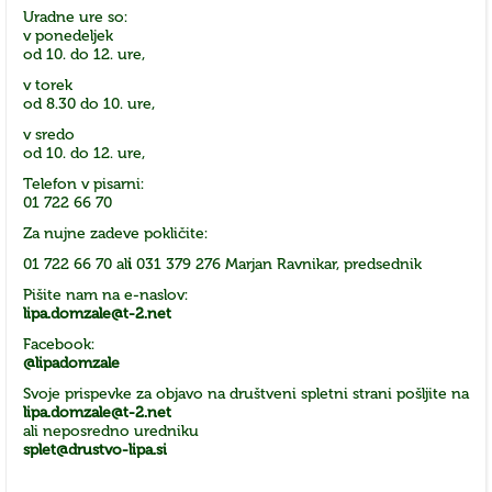
Uradne ure so:
v ponedeljek
od 10. do 12. ure,
v torek
od 8.30 do 10. ure,
v sredo
od 10. do 12. ure,
Telefon v pisarni:
01 722 66 70
Za nujne zadeve pokličite:
01 722 66 70 al
i
031 379 276 Marjan Ravnikar, predsednik
Pišite nam na e-naslov:
lipa.domzale@t-2.net
Facebook:
@lipadomzale
Svoje prispevke za objavo na društveni spletni strani pošljite na
lipa.domzale@t-2.net
ali neposredno uredniku
splet@drustvo-lipa.si