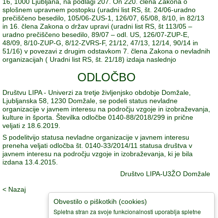
16, 1000 Ljubljana, na podlagi 207. On 220. člena Zakona o
splošnem upravnem postopku (uradni list RS, št. 24/06-uradno
prečiščeno besedilo, 105/06-ZUS-1, 126/07, 65/08, 8/10, in 82/13
in 16. člena Zakona o držav upravi (uradni list RS, št 113/05 –
uradno prečiščeno besedilo, 89/07 – odl. US, 126/07-ZUP-E,
48/09, 8/10-ZUP-G, 8/12-ZVRS-F, 21/12, 47/13, 12/14, 90/14 in
51/16) v povezavi z drugim odstavkom 7. člena Zakona o nevladnih
organizacijah ( Uradni list RS, št. 21/18) izdaja naslednjo
ODLOČBO
Društvu LIPA - Univerzi za tretje življenjsko obdobje Domžale,
Ljubljanska 58, 1230 Domžale, se podeli status nevladne
organizacije v javnem interesu na področju vzgoje in izobraževanja,
kulture in športa. Številka odločbe 0140-88/2018/299 in prične
veljati z 18.6.2019.
S podelitvijo statusa nevladne organizacije v javnem interesu
preneha veljati odločba št. 0140-33/2014/11 statusa društva v
javnem interesu na področju vzgoje in izobraževanja, ki je bila
izdana 13.4.2015.
Društvo LIPA-U3ŽO Domžale
< Nazaj
Obvestilo o piškotkih (cookies)
© 2008-
2026 Društvo Lipa Domžale 01 722 66 70, GSM: 031 379
Spletna stran za svoje funkcionalnosti uporablja spletne
276