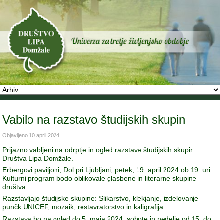
Vabilo na razstavo študijskih skupin
Objavljeno
10 april 2024
.
Prijazno vabljeni na odrptje in ogled razstave študijskih skupin
Društva Lipa Domžale.
Erbergovi paviljoni, Dol pri Ljubljani, petek, 19. april 2024 ob 19. uri.
Kulturni program bodo oblikovale glasbene in literarne skupine
društva.
Razstavljajo študijske skupine: Slikarstvo, klekjanje, izdelovanje
punčk UNICEF, mozaik, restavratorstvo in kaligrafija.
Razstava bo na ogled do 5. maja 2024, sobote in nedelje od 15. do