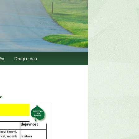
šča
Drugi o nas
o.