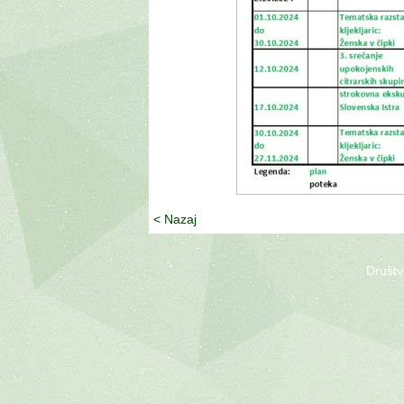
< Nazaj
Društv