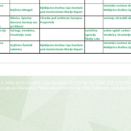
© 2008-
2026 Društvo Lipa Domžale 01 722 66 70, GSM: 031 379 276
o Lipa je včlanjeno v Slovensko univerzo za tretje življensko obdobje 