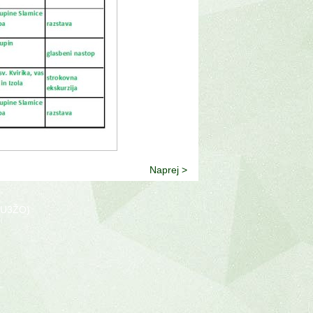
Naprej >
(SU3ŽO)