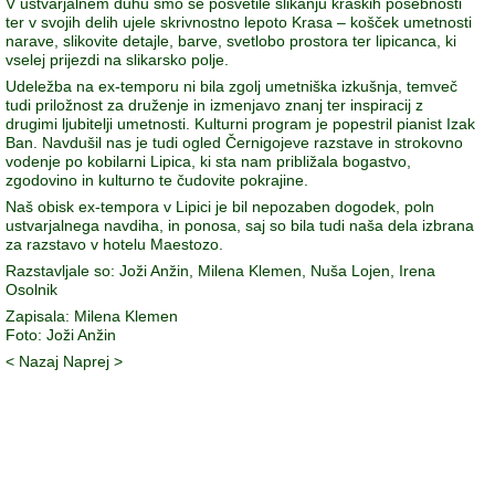
V ustvarjalnem duhu smo se posvetile slikanju kraških posebnosti
ter v svojih delih ujele skrivnostno lepoto Krasa – košček umetnosti
narave, slikovite detajle, barve, svetlobo prostora ter lipicanca, ki
vselej prijezdi na slikarsko polje.
Udeležba na ex-temporu ni bila zgolj umetniška izkušnja, temveč
tudi priložnost za druženje in izmenjavo znanj ter inspiracij z
drugimi ljubitelji umetnosti. Kulturni program je popestril pianist Izak
Ban. Navdušil nas je tudi ogled Černigojeve razstave in strokovno
vodenje po kobilarni Lipica, ki sta nam približala bogastvo,
zgodovino in kulturno te čudovite pokrajine.
Naš obisk ex-tempora v Lipici je bil nepozaben dogodek, poln
ustvarjalnega navdiha, in ponosa, saj so bila tudi naša dela izbrana
za razstavo v hotelu Maestozo.
Razstavljale so: Joži Anžin, Milena Klemen, Nuša Lojen, Irena
Osolnik
Zapisala: Milena Klemen
Foto: Joži Anžin
< Nazaj
Naprej >
© 2008-
2026 Društvo Lipa Domžale 01 722 66 70, GSM: 031 379
276
Društvo Lipa je včlanjeno v Slovensko univerzo za tretje življensko
obdobje (SU3ŽO)