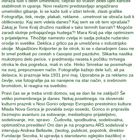
odraža tudi v delih umetnikov, čeprav so včasih želeli ujeti kanček
stabilnosti in upanja. Novi realizmi predstavljajo angažirano
umetniško gibanje, ki se kaže tudi v izbiri tehnik, zlasti grafike.
Fotografija, tisk, revije, plakati, reklame…umetnost se obrača tudi k
oblikovanju. Kaj sem videla danes? Kaj sem se ob tem vprašala?
Zakaj je Tone Kralj družino naslikal v tako temnih barvah? Mogoče
zaradi slutnje prihajajočega hudega?! Mara Kralj pa vlije optimizem
s prijateljema. Tihožitje namesto cvetja in sadja pokaže rudarsko
orodje in svetilke. Deklica z grlico pa je umeščena v industrijsko
okolje. Mujadžićev Kolporter je še otrok, ki se v današnjem času ne
bi smel potikati po cestah s časopisi pod pazduho. Slikarka naslika
mukotrpno delo perice, v predmestju neseta k počitku mrtvega
otroka le dva pogrebca, mati in oče. Hinko Smrekar se posmehuje
na svoj, prepoznaven način. Fotografije kažejo dele luči, ali pa
delavca, ki praznuje leta 1931 prvi maj. Uporabna je za reklamo za
čevlje, vse fotografije pa so narejene na star način, s srebrovim
bromidom, ki reagira na svetlobo.
Pravi čas se je treba vrniti domov, saj se dan še ne zaključi! Še
veliko pomembnega je danes. Nekaj posebnega: na slovenski
kulturni praznik v Novi Gorici odprejo Evropsko prestolnico kulture.
Mlada Nova Gorica je povabila svojo sosedo, Gorico in pripravila
čezmejno avanturo za sobivanje, medsebojno prijateljstvo,
sodelovanje, mir, spravo…Čudovita, spodbudna, sodelovalna,
optimistična prireditev! Oni dan je na programu ARS sodeloval v
intervjuju Andrea Bellavite, (teolog, publicist, popotnik, direktor
Fundacije Socoba, ki upravlja s starodavno oglejsko baziliko) o