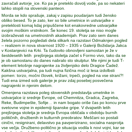
zavračali avtorje_ice. Ko pa je preteklo dovolj vode, pa so nekateri
lahko stopili na slovenski panteon.
Morda se kdo sprašuje, zakaj v zapisu poudarjam tudi žensko
obliko besed. To je zato, ker so bile umetnice in ustvarjalke v
preteklosti komaj kdaj pripuščene kot enakovredne ustvarjalke
svojim moškim vrstnikom. Še konec 19. stoletja se niso mogle
izobraževati na umetnostnih akademijah. Prav zato sem danes
želela pozorno pogledati dela slikark na razstavi Odmaknjen pogled
– realizem in nova stvarnost 1920 – 1935 v Galeriji Božidarja Jakca
v Kostanjevici na Krki. Ta čudovito obnovljeni samostan je že v
šestdesetih letih prejšnjega stoletja začel s Formo vivo, tako da se
je ob samostanu do danes nabralo sto skulptur. Me njimi je tudi T-
element letošnje nagrajenke za življenjsko delo Dragice Čadež.
Kakšna ustvarjalna, pa tudi nujna fizična moč iz lesa izdolbsti
pomen: torzo, močni človek, križani, trpeči, pogled na vse strani?!
Tudi ena izmed sob galerije je prav zdaj posebej posvečena
nagrajenki in njenim delom.
Omenjena razstava poleg slovenskih predstavlja umetnike in
ustvarjalce iz srednje Evrope, od Chemnitza, Gradca, Zagreba,
Reke, Budimpešte, Sofije… in nam bogato oriše čas po koncu prve
svetovne vojne in epidemiji španske gripe. V dvajsetih letih
prejšnjega stoletja je srednja Evropa obtičala v obdobju burnih
političnih, družbenih in kulturnih preobratov. Meščani so postali
cinični, resignirani, delavstvo pa pavperizirano, socialna nasprotja
vse večja. Družbeno-politično je situacija vodila k novi vojni, kar se