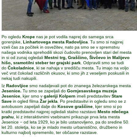
Po ogledu
Krope
nas je pot vodila naprej do samega srca
gorenjske,
Linhartovega mesta Radovljica
. Tu smo si najprej
vzeli čas za počitek in osvežitev, nato pa smo se v spremstvu
našega vodnika sprehodili skozi čudovito prenovljen stari del mesta
in si od zunaj ogledali
Mestni trg, Graščino, Šivčevo in Malijevo
hišo, sramotilni steber ter grajski park
. Odpravili smo se tudi
do
Čokoladnice
, ki se nahaja v središču mesta. Tu imajo na voljo
več vrst čokolad različnih okusov, ki smo jih z veseljem poskusili in
nekaj tudi nakupili.
Iz
Radovljice
smo nadaljevali pot do znanega železarskega mesta
Jesenice.
Tu smo se zapeljali do
Gornjesavskega muzeja
Jesenice
, kjer smo v
galeriji Kolpern
imeli predstavitev
Stare
Save
in ogled filma
Žar jekla
. Po predstavitvi in ogledu smo se z
avtobusom zapeljali dalje do
Kosove graščine
, kjer smo si po
kratki predstavitvi najprej ogledali stalno razstavo
Mesto rdečega
prahu
, ki z interaktivnimi vsebinami prikazuje prva leta mesta
Jesenice − od leta 1929, ko je bilo ustanovljeno, pa do sredine 50.
let 20. stoletja, ko se je mlado mesto urbanistično, družbeno in
kulturno najbolj spremenilo, ter občasne razstave.