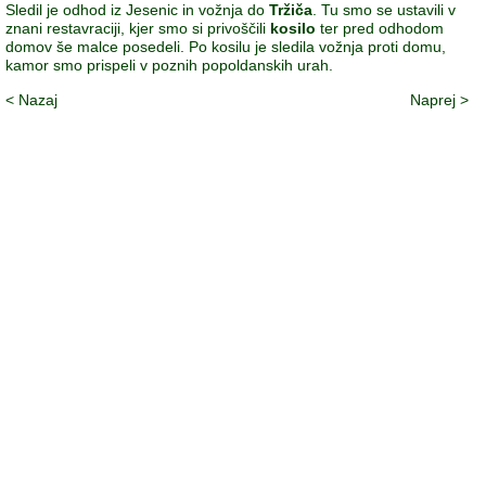
Sledil je odhod iz Jesenic in vožnja do
Tržiča
. Tu smo se ustavili v
znani restavraciji, kjer smo si privoščili
kosilo
ter pred odhodom
domov še malce posedeli. Po kosilu je sledila vožnja proti domu,
kamor smo prispeli v poznih popoldanskih urah.
< Nazaj
Naprej >
© 2008-
2026 Društvo Lipa Domžale 01 722 66 70, GSM: 031 379
276
Društvo Lipa je včlanjeno v Slovensko univerzo za tretje življensko
obdobje (SU3ŽO)