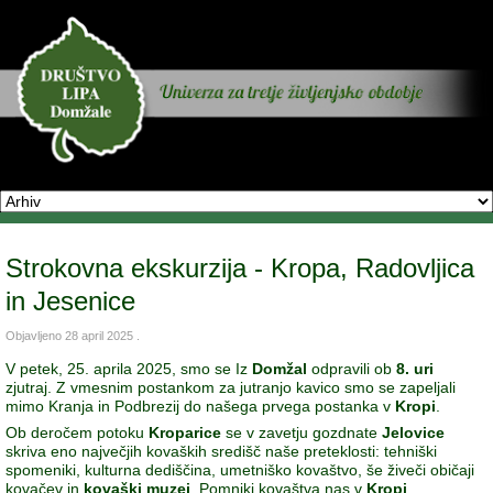
Strokovna ekskurzija - Kropa, Radovljica
in Jesenice
Objavljeno
28 april 2025
.
V petek, 25. aprila 2025, smo se Iz
Domžal
odpravili ob
8. uri
zjutraj. Z vmesnim postankom za jutranjo kavico smo se zapeljali
mimo Kranja in Podbrezij do našega prvega postanka v
Kropi
.
Ob deročem potoku
Kroparice
se v zavetju gozdnate
Jelovice
skriva eno največjih kovaških središč naše preteklosti: tehniški
spomeniki, kulturna dediščina, umetniško kovaštvo, še živeči običaji
kovačev in
kovaški muzej
. Pomniki kovaštva nas v
Kropi