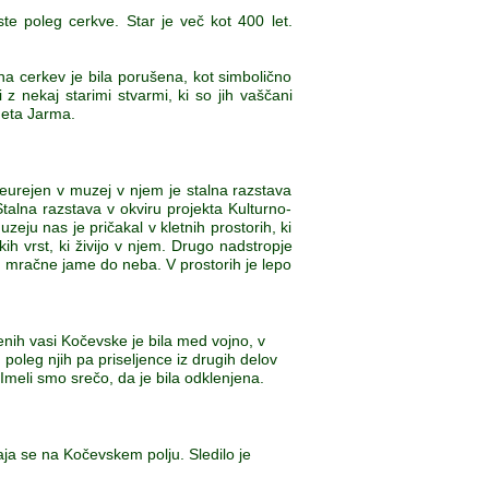
te poleg cerkve. Star je več kot 400 let.
na cerkev je bila porušena, kot simbolično
z nekaj starimi stvarmi, ki so jih vaščani
neta Jarma.
reurejen v muzej v njem je stalna razstava
Stalna razstava v okviru projekta Kulturno-
eju nas je pričakal v kletnih prostorih, ki
kih vrst, ki živijo v njem. Drugo nadstropje
 mračne jame do neba. V prostorih je lepo
enih vasi Kočevske je bila med vojno, v
poleg njih pa priseljence iz drugih delov
Imeli smo srečo, da je bila odklenjena.
aja se na Kočevskem polju. Sledilo je