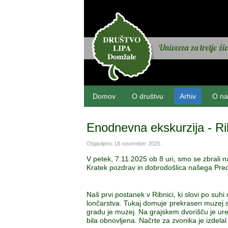
Domov
O društvu
Arhiv
O na
Enodnevna ekskurzija - Ri
Objavljeno
18 november 2025
.
V petek, 7.11.2025 ob 8 uri, smo se zbrali n
Kratek pozdrav in dobrodošlica našega Pred
Naš prvi postanek v Ribnici, ki slovi po suhi
lončarstva. Tukaj domuje prekrasen muzej su
gradu je muzej. Na grajskem dvorišču je urej
bila obnovljena. Načrte za zvonika je izdelal