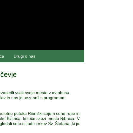
šča
Drugi o nas
očevje
o zasedli vsak svoje mesto v avtobusu.
lav in nas je seznanil s programom.
sakoletno poteka Ribniški sejem suhe robe in
e Bistrica, ki teče skozi mesto Ribnica. V
ledali smo si tudi cerkev Sv. Štefana, ki je