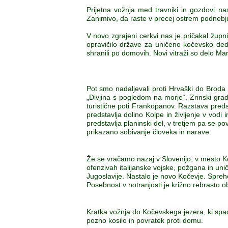
Prijetna vožnja med travniki in gozdovi na
Zanimivo, da raste v precej ostrem podnebju
V novo zgrajeni cerkvi nas je pričakal župn
opravičilo države za uničeno kočevsko dediš
shranili po domovih. Novi vitraži so delo M
Pot smo nadaljevali proti Hrvaški do Broda 
„Divjina s pogledom na morje“. Zrinski grad
turistične poti Frankopanov. Razstava preds
predstavlja dolino Kolpe in življenje v vodi 
predstavlja planinski del, v tretjem pa se
prikazano sobivanje človeka in narave.
Že se vračamo nazaj v Slovenijo, v mesto Koč
ofenzivah italijanske vojske, požgana in uni
Jugoslavije. Nastalo je novo Kočevje. Spreho
Posebnost v notranjosti je križno rebrasto o
Kratka vožnja do Kočevskega jezera, ki spada
pozno kosilo in povratek proti domu.