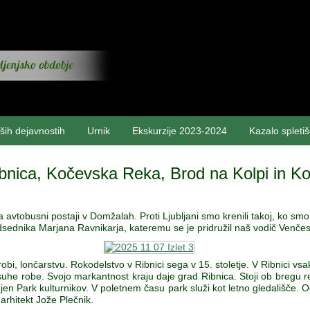
ših dejavnostih
Urnik
Ekskurzije 2023-2024
Kazalo spleti
bnica, Kočevska Reka, Brod na Kolpi in K
a avtobusni postaji v Domžalah. Proti Ljubljani smo krenili takoj, ko sm
sednika Marjana Ravnikarja, kateremu se je pridružil naš vodič Venčes
 robi, lončarstvu. Rokodelstvo v Ribnici sega v 15. stoletje. V Ribnici v
he robe. Svojo markantnost kraju daje grad Ribnica. Stoji ob bregu rek
en Park kulturnikov. V poletnem času park služi kot letno gledališče. Og
 arhitekt Jože Plečnik.