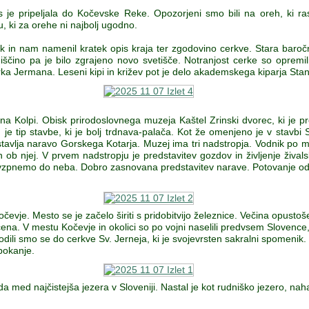
s je pripeljala do Kočevske Reke. Opozorjeni smo bili na oreh, ki ras
, ki za orehe ni najbolj ugodno.
ik in nam namenil kratek opis kraja ter zgodovino cerkve. Stara baroč
čino pa je bilo zgrajeno novo svetišče. Notranjost cerke so opremili 
arka Jermana. Leseni kipi in križev pot je delo akademskega kiparja Sta
na Kolpi. Obisk prirodoslovnega muzeja Kaštel Zrinski dvorec, ki je p
 je tip stavbe, ki je bolj trdnava-palača. Kot že omenjeno je v stavbi 
tavlja naravo Gorskega Kotarja. Muzej ima tri nadstropja. Vodnik po muz
in ob njej. V prvem nadstropju je predstavitev gozdov in življenje živals
 povzpnemo do neba. Dobro zasnovana predstavitev narave. Potovanje od
evje. Mesto se je začelo širiti s pridobitvijo železnice. Večina opustoš
čena. V mestu Kočevje in okolici so po vojni naselili predvsem Slovence, 
dili smo se do cerkve Sv. Jerneja, ki je svojevrsten sakralni spomenik. 
bokanje.
 med najčistejša jezera v Sloveniji. Nastal je kot rudniško jezero, nah