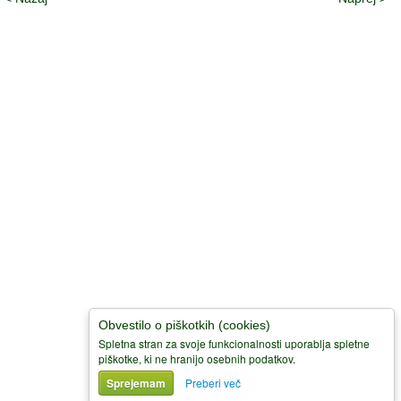
© 2008-
2026 Društvo Lipa Domžale 01 722 66 70, GSM: 031 379
276
Društvo Lipa je včlanjeno v Slovensko univerzo za tretje življensko
obdobje (SU3ŽO)
Obvestilo o piškotkih (cookies)
Spletna stran za svoje funkcionalnosti uporablja spletne
piškotke, ki ne hranijo osebnih podatkov.
Sprejemam
Preberi več