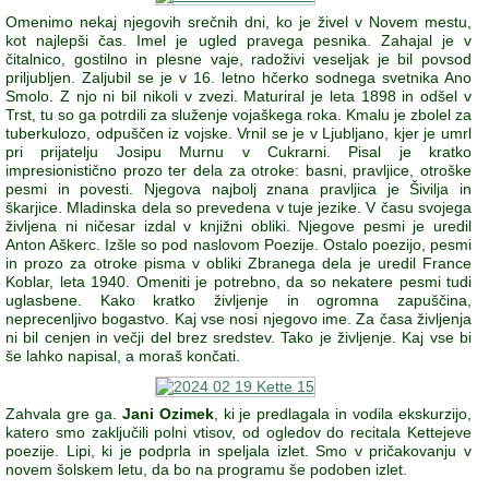
Omenimo nekaj njegovih srečnih dni, ko je živel v Novem mestu,
kot najlepši čas. Imel je ugled pravega pesnika. Zahajal je v
čitalnico, gostilno in plesne vaje, radoživi veseljak je bil povsod
priljubljen. Zaljubil se je v 16. letno hčerko sodnega svetnika Ano
Smolo. Z njo ni bil nikoli v zvezi. Maturiral je leta 1898 in odšel v
Trst, tu so ga potrdili za služenje vojaškega roka. Kmalu je zbolel za
tuberkulozo, odpuščen iz vojske. Vrnil se je v Ljubljano, kjer je umrl
pri prijatelju Josipu Murnu v Cukrarni. Pisal je kratko
impresionistično prozo ter dela za otroke: basni, pravljice, otroške
pesmi in povesti. Njegova najbolj znana pravljica je Šivilja in
škarjice. Mladinska dela so prevedena v tuje jezike. V času svojega
življena ni ničesar izdal v knjižni obliki. Njegove pesmi je uredil
Anton Aškerc. Izšle so pod naslovom Poezije. Ostalo poezijo, pesmi
in prozo za otroke pisma v obliki Zbranega dela je uredil France
Koblar, leta 1940. Omeniti je potrebno, da so nekatere pesmi tudi
uglasbene. Kako kratko življenje in ogromna zapuščina,
neprecenljivo bogastvo. Kaj vse nosi njegovo ime. Za časa življenja
ni bil cenjen in večji del brez sredstev. Tako je življenje. Kaj vse bi
še lahko napisal, a moraš končati.
Zahvala gre ga.
Jani Ozimek
, ki je predlagala in vodila ekskurzijo,
katero smo zaključili polni vtisov, od ogledov do recitala Kettejeve
poezije. Lipi, ki je podprla in speljala izlet. Smo v pričakovanju v
novem šolskem letu, da bo na programu še podoben izlet.