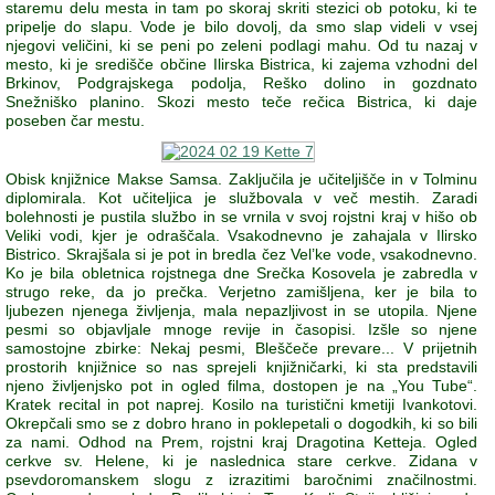
staremu delu mesta in tam po skoraj skriti stezici ob potoku, ki te
pripelje do slapu. Vode je bilo dovolj, da smo slap videli v vsej
njegovi veličini, ki se peni po zeleni podlagi mahu. Od tu nazaj v
mesto, ki je središče občine Ilirska Bistrica, ki zajema vzhodni del
Brkinov, Podgrajskega podolja, Reško dolino in gozdnato
Snežniško planino. Skozi mesto teče rečica Bistrica, ki daje
poseben čar mestu.
Obisk knjižnice Makse Samsa. Zaključila je učiteljišče in v Tolminu
diplomirala. Kot učiteljica je službovala v več mestih. Zaradi
bolehnosti je pustila službo in se vrnila v svoj rojstni kraj v hišo ob
Veliki vodi, kjer je odraščala. Vsakodnevno je zahajala v Ilirsko
Bistrico. Skrajšala si je pot in bredla čez Vel’ke vode, vsakodnevno.
Ko je bila obletnica rojstnega dne Srečka Kosovela je zabredla v
strugo reke, da jo prečka. Verjetno zamišljena, ker je bila to
ljubezen njenega življenja, mala nepazljivost in se utopila. Njene
pesmi so objavljale mnoge revije in časopisi. Izšle so njene
samostojne zbirke: Nekaj pesmi, Bleščeče prevare... V prijetnih
prostorih knjižnice so nas sprejeli knjižničarki, ki sta predstavili
njeno življenjsko pot in ogled filma, dostopen je na „You Tube“.
Kratek recital in pot naprej. Kosilo na turistični kmetiji Ivankotovi.
Okrepčali smo se z dobro hrano in poklepetali o dogodkih, ki so bili
za nami. Odhod na Prem, rojstni kraj Dragotina Ketteja. Ogled
cerkve sv. Helene, ki je naslednica stare cerkve. Zidana v
psevdoromanskem slogu z izrazitimi baročnimi značilnostmi.