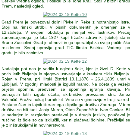
Cerkev vredna ogleda. Poslikal jo je Tone Kralj. Stoji v bližini gradu
Prem, naslednji ogled.
Grad Prem je povezoval dolini Pivke in Reke z notranjostjo Istre.
Stoji na rimski utrdbi. V pisnih dokumentih je omenjen že v
12.stoletju. V svojem obdobju je menjal več lastnikov. Precej
zanemarjenega, je leta 1927 kupil tržaški zdravnik, ljubitelj starin
Bruno Zuccolini. Grad je obnovil in ga uporabljal za svojo počitniško
rezidenco. Sedaj upravlja grad TIC Ilirska Bistrica. Vodenje po
gradu je bilo zanimivo.
Nadaljnja pot nas je vodila k ogledu šole, kjer je živel D. Kette v
prvih letih življenja in njegovo ustvarjanje v kratkem ciklu življenja.
Rojen v Premu pri Ilirski Bistrici 19.1.1876 - 26.4.1899 umrl v
Ljubljani. V zgodnji mladosti je izgubil mamo. Na očeta ga vežejo
prijetni spomini, predvsem se spominja igranja klavirja. Pri
petnajstih letih izgubi očeta, skrbništvo prevzame stric Janez
Valenčič. Preživi nekaj burnih let. Vrne se v gimnazijo v tretji razred.
Postane član in tajnik literarnega dijaškega društva Zadruga. V tem
društvu so bili tudi: Josip Muren, Oton Župančič in Ivan Cankar. Bil
je nadarjen in razgledan predaval je v drugih jezikih, poučeval je
ruščino. Iz šole so ga izključili, ker ni plačeval šolnine. Preživljal se
je z inštrukcijami in novinarstvom.