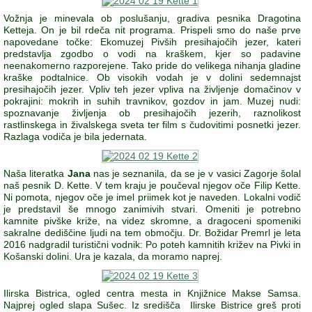
Vožnja je minevala ob poslušanju, gradiva pesnika Dragotina
Ketteja. On je bil rdeča nit programa. Prispeli smo do naše prve
napovedane točke: Ekomuzej Pivših presihajočih jezer, kateri
predstavlja zgodbo o vodi na kraškem, kjer so padavine
neenakomerno razporejene. Tako pride do velikega nihanja gladine
kraške podtalnice. Ob visokih vodah je v dolini sedemnajst
presihajočih jezer. Vpliv teh jezer vpliva na življenje domačinov v
pokrajini: mokrih in suhih travnikov, gozdov in jam. Muzej nudi:
spoznavanje življenja ob presihajočih jezerih, raznolikost
rastlinskega in živalskega sveta ter film s čudovitimi posnetki jezer.
Razlaga vodiča je bila jedernata.
Naša literatka
Jana
nas je seznanila, da se je v vasici Zagorje šolal
naš pesnik D. Kette. V tem kraju je poučeval njegov oče Filip Kette.
Ni pomota, njegov oče je imel priimek kot je naveden. Lokalni vodič
je predstavil še mnogo zanimivih stvari. Omeniti je potrebno
kamnite pivške križe, na videz skromne, a dragoceni spomeniki
sakralne dediščine ljudi na tem območju. Dr. Božidar Premrl je leta
2016 nadgradil turistični vodnik: Po poteh kamnitih križev na Pivki in
Košanski dolini. Ura je kazala, da moramo naprej.
Ilirska Bistrica, ogled centra mesta in Knjižnice Makse Samsa.
Najprej ogled slapa Sušec. Iz središča
Ilirske Bistrice greš proti