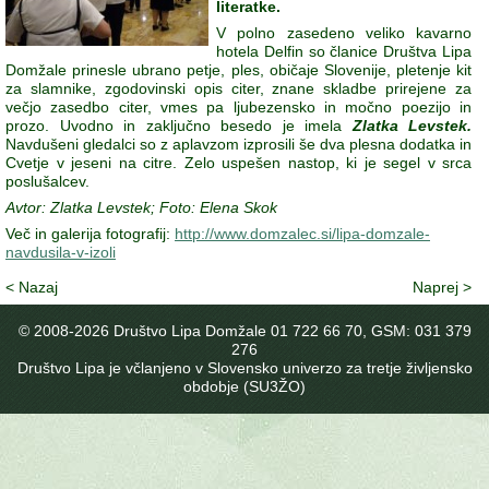
literatke.
V polno zasedeno veliko kavarno
hotela Delfin so članice Društva Lipa
Domžale prinesle ubrano petje, ples, običaje Slovenije, pletenje kit
za slamnike, zgodovinski opis citer, znane skladbe prirejene za
večjo zasedbo citer, vmes pa ljubezensko in močno poezijo in
prozo. Uvodno in zaključno besedo je imela
Zlatka Levstek.
Navdušeni gledalci so z aplavzom izprosili še dva plesna dodatka in
Cvetje v jeseni na citre. Zelo uspešen nastop, ki je segel v srca
poslušalcev.
Avtor: Zlatka Levstek; Foto: Elena Skok
Več in galerija fotografij:
http://www.domzalec.si/lipa-domzale-
navdusila-v-izoli
< Nazaj
Naprej >
© 2008-
2026 Društvo Lipa Domžale 01 722 66 70, GSM: 031 379
276
Društvo Lipa je včlanjeno v Slovensko univerzo za tretje življensko
obdobje (SU3ŽO)