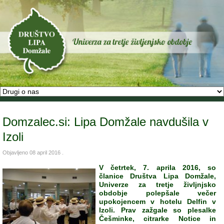
Domzalec.si: Lipa Domžale navdušila v
Izoli
Objavljeno
08 april 2016
.
V četrtek, 7. aprila 2016, so
članice Društva Lipa Domžale,
Univerze za tretje življnjsko
obdobje polepšale večer
upokojencem v hotelu Delfin v
Izoli. Prav zažgale so plesalke
Češminke, citrarke Notice in