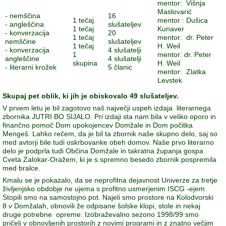
mentor: Višnja
Maslovarić
-
nemščina
16
1 tečaj
mentor : Dušica
- angleščina
slušateljev
1 tečaj
Kunaver
- konverzacija
20
1 tečaj
mentor: dr. Peter
nemščine
slušateljev
1 tečaj
H. Weil
- konverzacija
4 slušatelji
1
mentor: dr. Peter
angleščine
4 slušatelji
skupina
H. Weil
- literarni krožek
5 članic
mentor: Zlatka
Levstek
Skupaj pet oblik, ki jih je obiskovalo 49 slušateljev.
V prvem letu je bil zagotovo naš največji uspeh izdaja literarnega
zbornika JUTRI BO SIJALO. Pri izdaji sta nam bila v veliko oporo in
finančno pomoč Dom upokojencev Domžale in Dom počitka
Mengeš. Lahko rečem, da je bil ta zbornik naše skupno delo, saj so
med avtorji bile tudi oskrbovanke obeh domov. Naše prvo literarno
delo je podprla tudi Občina Domžale in takratna županja gospa
Cveta Zalokar-Oražem, ki je s spremno besedo zbornik pospremila
med bralce.
Kmalu se je pokazalo, da se neprofitna dejavnost Univerze za tretje
življenjsko obdobje ne ujema s profitno usmerjenim ISCG -ejem.
Stopili smo na samostojno pot. Najeli smo prostore na Kolodvorski
8 v Domžalah, obnovili že odpisane šolske klopi, stole in nekaj
druge potrebne opreme. Izobraževalno sezono 1998/99 smo
pričeli v obnovljenih prostorih z novimi programi in z znatno večjim