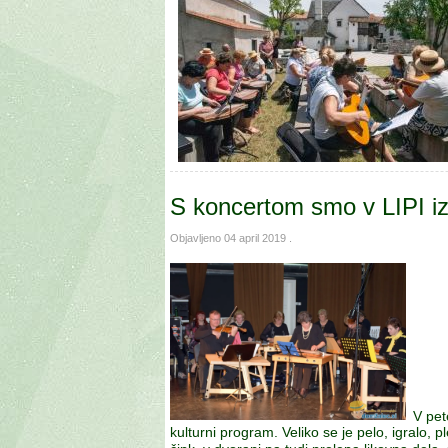
S koncertom smo v LIPI iz
Objavljeno
04 april 2019
.
V pet
kulturni program. Veliko se je pelo, igralo, 