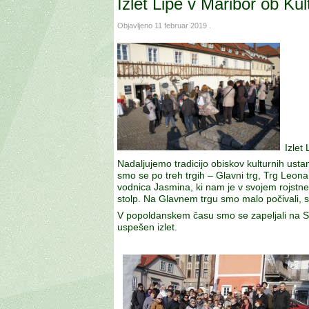
Izlet Lipe v Maribor ob Ku
Objavljeno
11 februar 2019
.
Izlet
Nadaljujemo tradicijo obiskov kulturnih ustan
smo se po treh trgih – Glavni trg, Trg Leona Š
vodnica Jasmina, ki nam je v svojem rojstn
stolp. Na Glavnem trgu smo malo počivali, sa
V popoldanskem času smo se zapeljali na Snež
uspešen izlet.