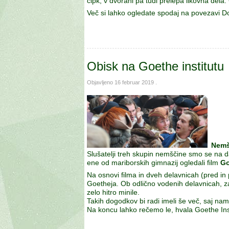
čipk, v dvorani pa tudi prelepa likovna dela.
Več si lahko ogledate spodaj na povezavi D
Obisk na Goethe institutu
Objavljeno
16 februar 2019
.
Nemš
Slušatelji treh skupin nemščine smo se na da
ene od mariborskih gimnazij ogledali film
Go
Na osnovi filma in dveh delavnicah (pred i
Goetheja. Ob odlično vodenih delavnicah, zar
zelo hitro minile.
Takih dogodkov bi radi imeli še več, saj nam
Na koncu lahko rečemo le, hvala Goethe Inst