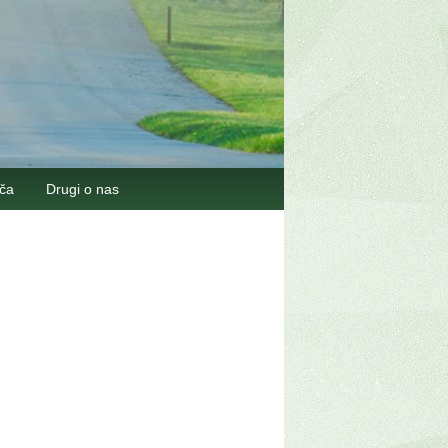
šča
Drugi o nas