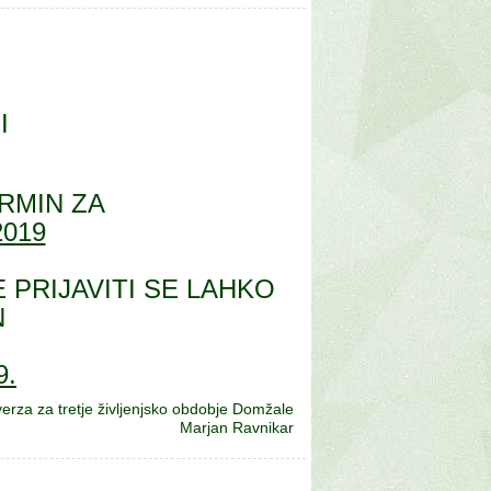
I
RMIN ZA
2019
 PRIJAVITI SE LAHKO
N
9.
erza za tretje življenjsko obdobje Domžale
Marjan Ravnikar