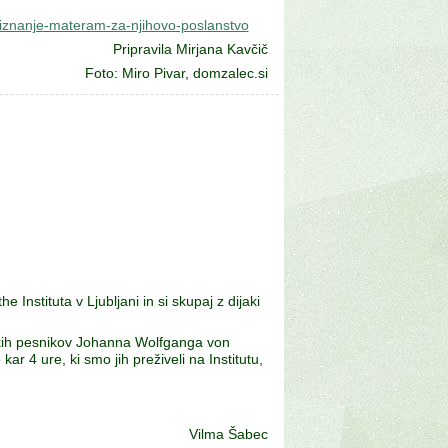
priznanje-materam-za-njihovo-poslanstvo
Pripravila Mirjana Kavčič
Foto: Miro Pivar, domzalec.si
nstituta v Ljubljani in si skupaj z dijaki
mških pesnikov Johanna Wolfganga von
 4 ure, ki smo jih preživeli na Institutu,
Vilma Šabec