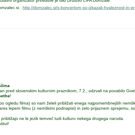
 Glavni organizator prireditve je bilo Društvo LIPA Domžale.
omzalec.si.:
http://domzalec.si/s-koncertom-so-izkazali-hvaleznost-in-
čina
n pred slovenskim kulturnim praznikom, 7.2., odzvali na povabilo Goethe I
ethe
!
n po ogledu filma) so nam želeli približati enega najpomembnejših ne
es lepem filmu (z nemškimi podnapisi) in zelo prijaznem sprejemu, so kar
 približajo ne le jezik temveč tudi kulturo nekega drugega naroda.
itut!