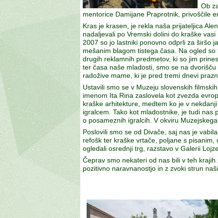
Ob za
mentorice Damijane Praprotnik, privoščile 
Kras je krasen, je rekla naša prijateljica A
nadaljevali po Vremski dolini do kraške vas
2007 so jo lastniki ponovno odprli za širšo ja
mešanim blagom tistega časa. Na ogled so tud
drugih reklamnih predmetov, ki so jim prinesl
ter časa naše mladosti, smo se na dvorišču st
radožive mame, ki je pred tremi dnevi prazno
Ustavili smo se v Muzeju slovenskih filmskih 
imenom Ita Rina zaslovela kot zvezda evrops
kraške arhitekture, medtem ko je v nekdanj
igralcem. Tako kot mladostnike, je tudi nas 
o posameznih igralcih. V okviru Muzejskega
Poslovili smo se od Divače, saj nas je vabil
refošk ter kraške vrtače, poljane s pisanim
ogledali osrednji trg, razstavo v Galerii Lojz
Čeprav smo nekateri od nas bili v teh krajih
pozitivno naravnanostjo in z zvoki strun naš