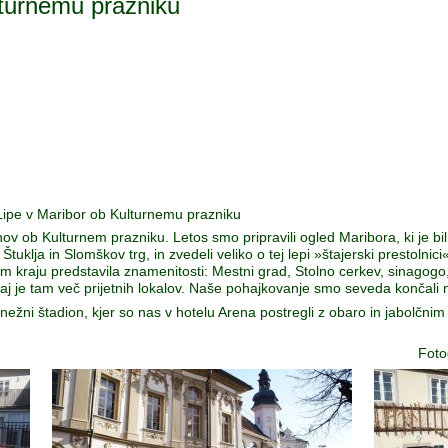
lturnemu prazniku
 Lipe v Maribor ob Kulturnemu prazniku
ov ob Kulturnem prazniku. Letos smo pripravili ogled Maribora, ki je bil
tuklja in Slomškov trg, in zvedeli veliko o tej lepi »štajerski prestolnici
em kraju predstavila znamenitosti: Mestni grad, Stolno cerkev, sinago
j je tam več prijetnih lokalov. Naše pohajkovanje smo seveda končali na
ni štadion, kjer so nas v hotelu Arena postregli z obaro in jabolčnim za
Foto