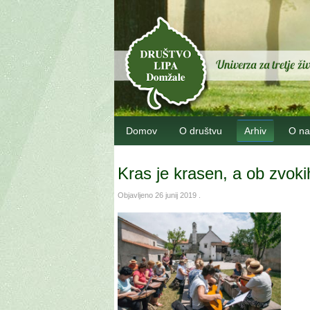
Domov
O društvu
Arhiv
O na
Kras je krasen, a ob zvokih 
Objavljeno
26 junij 2019
.