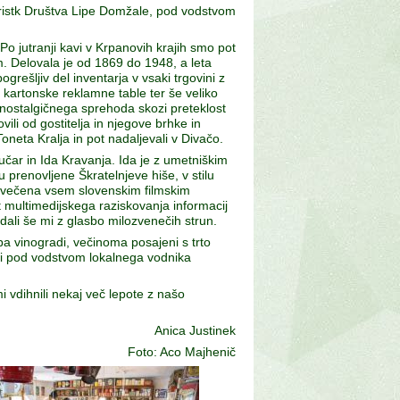
taristk Društva Lipe Domžale, pod vodstvom
Po jutranji kavi v Krpanovih krajih smo pot
. Delovala je od 1869 do 1948, a leta
grešljiv del inventarja v vsaki trgovini z
 kartonske reklamne table ter še veliko
Iz nostalgičnega sprehoda skozi preteklost
ili od gostitelja in njegove brhke in
oneta Kralja in pot nadaljevali v Divačo.
Bučar in Ida Kravanja. Ida je z umetniškim
prenovljene Škratelnjeve hiše, v stilu
osvečena vsem slovenskim filmskim
t multimedijskega raziskovanja informacij
ali še mi z glasbo milozvenečih strun.
pa vinogradi, večinoma posajeni s trto
 si pod vodstvom lokalnega vodnika
i vdihnili nekaj več lepote z našo
Anica Justinek
Foto: Aco Majhenič