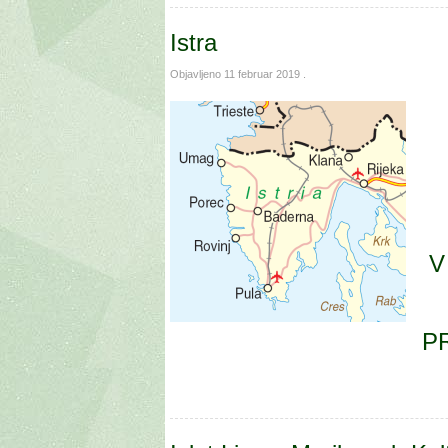
Istra
Objavljeno
11 februar 2019
.
V
P