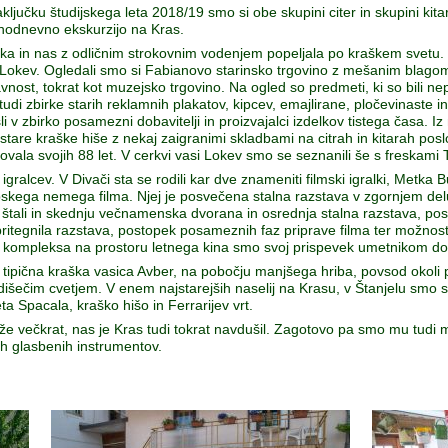
ključku študijskega leta 2018/19 smo si obe skupini citer in skupini ki
enodnevno ekskurzijo na Kras.
lenka in nas z odličnim strokovnim vodenjem popeljala po kraškem svetu. 
i Lokev. Ogledali smo si Fabianovo starinsko trgovino z mešanim blagom
vnost, tokrat kot muzejsko trgovino. Na ogled so predmeti, ki so bili nepo
i zbirke starih reklamnih plakatov, kipcev, emajlirane, pločevinaste in
i v zbirko posamezni dobavitelji in proizvajalci izdelkov tistega časa. 
are kraške hiše z nekaj zaigranimi skladbami na citrah in kitarah poslov
vala svojih 88 let. V cerkvi vasi Lokev smo se seznanili še s freskami T
igralcev. V Divači sta se rodili kar dve znameniti filmski igralki, Metka 
kega nemega filma. Njej je posvečena stalna razstava v zgornjem delu 
i štali in skednju večnamenska dvorana in osrednja stalna razstava, p
pritegnila razstava, postopek posameznih faz priprave filma ter možnos
 kompleksa na prostoru letnega kina smo svoj prispevek umetnikom dod
a tipična kraška vasica Avber, na pobočju manjšega hriba, povsod okoli 
, dišečim cvetjem. V enem najstarejših naselij na Krasu, v Štanjelu smo
eta Spacala, kraško hišo in Ferrarijev vrt.
 že večkrat, nas je Kras tudi tokrat navdušil. Zagotovo pa smo mu tudi m
ih glasbenih instrumentov.