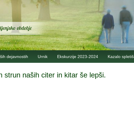
ših dejavnostih
Urnik
Ekskurzije 2023-2024
Kazalo spleti
strun naših citer in kitar še lepši.