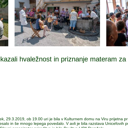
kazali hvaležnost in priznanje materam za 
ek, 29.3.2019, ob 19.00 uri je bila v Kulturnem domu na Viru prijetna prir
plesalo in še mnogo lepega povedalo. V avli je bila razstava Unicefovih pu