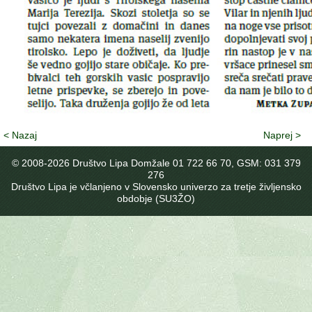
< Nazaj
Naprej >
© 2008-
2026 Društvo Lipa Domžale 01 722 66 70, GSM: 031 379
276
Društvo Lipa je včlanjeno v Slovensko univerzo za tretje življensko
obdobje (SU3ŽO)