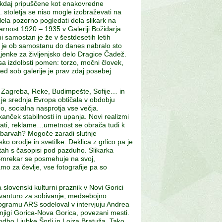
j kdaj pripuščene kot enakovredne
 stoletja se niso mogle izobraževati na
la pozorno pogledati dela slikark na
rnost 1920 – 1935 v Galeriji Božidarja
i samostan je že v šestdesetih letih
e je ob samostanu do danes nabralo sto
ajenke za življenjsko delo Dragice Čadež.
sa izdolbsti pomen: torzo, močni človek,
med sob galerije je prav zdaj posebej
, Zagreba, Reke, Budimpešte, Sofije… in
 je srednja Evropa obtičala v obdobju
no, socialna nasprotja vse večja.
 kanček stabilnosti in upanja. Novi realizmi
plakati, reklame…umetnost se obrača tudi k
h barvah? Mogoče zaradi slutnje
o orodje in svetilke. Deklica z grlico pa je
stah s časopisi pod pazduho. Slikarka
 Smrekar se posmehuje na svoj,
mo za čevlje, vse fotografije pa so
slovenski kulturni praznik v Novi Gorici
 avanturo za sobivanje, medsebojno
rogramu ARS sodeloval v intervjuju Andrea
 knjigi Gorica-Nova Gorica, povezani mesti.
odbo Ljubke Šorli in Lojza Bratuža. Tako