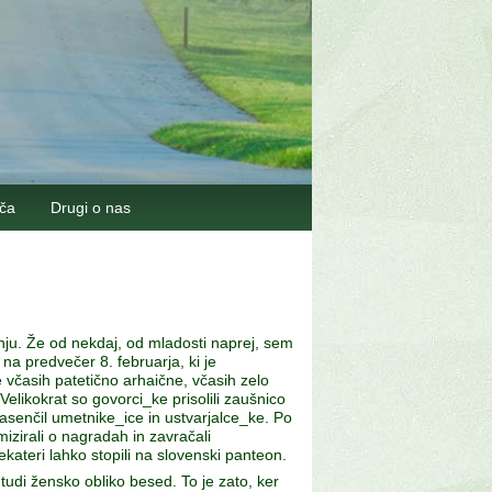
šča
Drugi o nas
ju. Že od nekdaj, od mladosti naprej, sem
na predvečer 8. februarja, ki je
 včasih patetično arhaične, včasih zelo
likokrat so govorci_ke prisolili zaušnico
zasenčil umetnike_ice in ustvarjalce_ke. Po
mizirali o nagradah in zavračali
ekateri lahko stopili na slovenski panteon.
udi žensko obliko besed. To je zato, ker