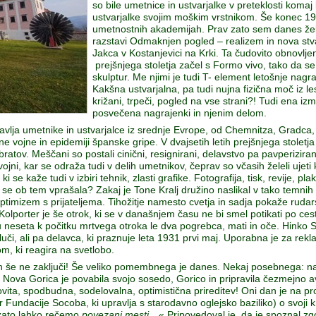
so bile umetnice in ustvarjalke v preteklosti koma
ustvarjalke svojim moškim vrstnikom. Še konec 19.
umetnostnih akademijah. Prav zato sem danes žele
razstavi Odmaknjen pogled – realizem in nova stva
Jakca v Kostanjevici na Krki. Ta čudovito obnovljen
prejšnjega stoletja začel s Formo vivo, tako da s
skulptur. Me njimi je tudi T- element letošnje nagr
Kakšna ustvarjalna, pa tudi nujna fizična moč iz le
križani, trpeči, pogled na vse strani?! Tudi ena iz
posvečena nagrajenki in njenim delom.
vlja umetnike in ustvarjalce iz srednje Evrope, od Chemnitza, Gradca
vojne in epidemiji španske gripe. V dvajsetih letih prejšnjega stoletja
obratov. Meščani so postali cinični, resignirani, delavstvo pa pavperizira
vojni, kar se odraža tudi v delih umetnikov, čeprav so včasih želeli ujeti
 se kaže tudi v izbiri tehnik, zlasti grafike. Fotografija, tisk, revije, 
se ob tem vprašala? Zakaj je Tone Kralj družino naslikal v tako temni
timizem s prijateljema. Tihožitje namesto cvetja in sadja pokaže rudarsk
olporter je še otrok, ki se v današnjem času ne bi smel potikati po ce
u neseta k počitku mrtvega otroka le dva pogrebca, mati in oče. Hinko
uči, ali pa delavca, ki praznuje leta 1931 prvi maj. Uporabna je za rekla
m, ki reagira na svetlobo.
dan še ne zaključi! Še veliko pomembnega je danes. Nekaj posebnega: na 
a Nova Gorica je povabila svojo sosedo, Gorico in pripravila čezmejno
ovita, spodbudna, sodelovalna, optimistična prireditev! Oni dan je na p
ktor Fundacije Socoba, ki upravlja s starodavno oglejsko baziliko) o svoji
 zato lahko rečemo
povezani mesti
…« Pripovedoval je, da je spoznal zg