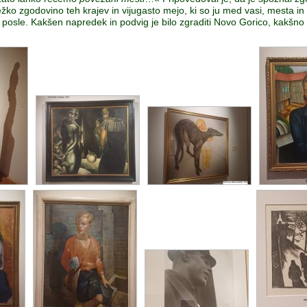
zgodovino teh krajev in vijugasto mejo, ki so ju med vasi, mesta in ljudi
n posle. Kakšen napredek in podvig je bilo zgraditi Novo Gorico, kakšno v