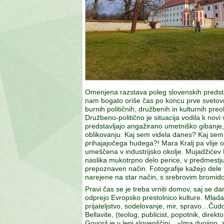
Omenjena razstava poleg slovenskih predsta
nam bogato oriše čas po koncu prve svetovne 
burnih političnih, družbenih in kulturnih pre
Družbeno-politično je situacija vodila k novi 
predstavljajo angažirano umetniško gibanje, ki
oblikovanju. Kaj sem videla danes? Kaj sem 
prihajajočega hudega?! Mara Kralj pa vlije op
umeščena v industrijsko okolje. Mujadžićev K
naslika mukotrpno delo perice, v predmestj
prepoznaven način. Fotografije kažejo dele l
narejene na star način, s srebrovim bromido
Pravi čas se je treba vrniti domov, saj se 
odprejo Evropsko prestolnico kulture. Mlad
prijateljstvo, sodelovanje, mir, spravo…Čud
Bellavite, (teolog, publicist, popotnik, dire
Govoril je v lepi slovenščini…»Ima dvojino,