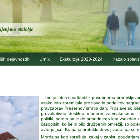
ših dejavnostih
Urnik
Ekskurzije 2023-2024
Kazalo spleti
…me je letos spodbudil k posebnemu premišljevan
vsako leto spremljala proslavo in podelitev nagrad 
pravzaprav Prešernov smrtni dan. Proslave so bile
provokativne, dostikrat moderne za vsako ceno… Ve
politiki, potem pa je do prihodnjega leta vsakdan 
časopisih, ko še ni bilo družbenih omrežij, so pole
avtorje_ice. Ko pa je preteklo dovolj vode, pa so n
Morda se kdo sprašuje, zakaj v zapisu poudarjam t