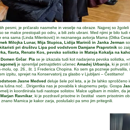
tih pesmi, je pričaralo nasmehe in veselje na obraze. Najprej so žgoleli
so se malce prestopali po odru, a bili zelo ubrani. Med njimi je bilo tud
e ena sama (Linda Milenković) in neznanega avtorja Mama (Ditka Ces
k Milojka Lunar, Mija Stupica, Lidija Marinič in Janka Jerman
so 
 kitaristi pri društvu Lipa pod vodstvom Damjane Praprotnik
so zaig
rka, flavta, Renato Kos, pevsko solistko in Mateja Kokalja na ka
n
Domen Grčar
.
Pia
se je izkazala tudi kot nadarjena pevska solistka, »
ragomelj
je spremljal petnajstletni učenec
Amadej Urbanija
, ki je pro
is-molu, op. 26., št. 1 Frederica Chopina. Ko sem ga pozneje pohvalila,
 izpitu, sprejet na Konservatorij za glasbo v Ljubljani – Čestitamo!
 vodstvom Jasne Medved
deluje šele pol leta, a je že lahko sproščeno i
 ena lušna noč…Dirigentka nas je povabila k skupnemu petju. Gospa
Ja
lj in koordinirala tudi nastope solistov. Malce ugibam in mislim, da je 
 Marjan Ravnikar
, ki je pozdravil prisotne in čestital vsem prisotnim 
i znano Mamica je kakor zarja, poslušalci pa smo jim pritegnili.