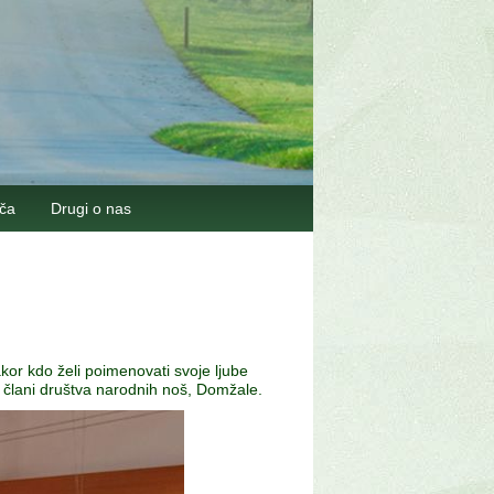
šča
Drugi o nas
or kdo želi poimenovati svoje ljube
i člani društva narodnih noš, Domžale.