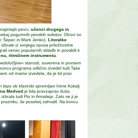
 najmlajši pevci,
učenci drugega in
i nekaj pogumnih pevskih solistov. Otroci so
ar Šepec in Mark Jenko).
Literatke
izbrale iz svojega opusa priložnostne
rali venec popularnih skladb in povabili k
honu, ritmičnem instrumentu
.
nedoločljive« starosti, suverena in povsem
ti koncu programa odlično izvedel tudi Take
 sem od mame izvedela, da je bil prav
n lepo ob klavirski spremljavi Irene Kokalj
sna Medved
je bila pravzaprav duša
izbrala tudi Pio in Amadeja. Zato se ji je
ob prazniku, še posebej zahvalil. Na koncu