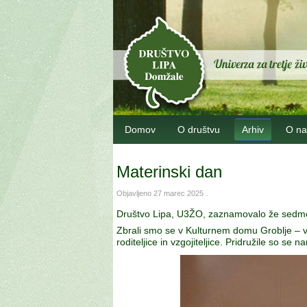
Domov
O društvu
Arhiv
O na
Materinski dan
Objavljeno
27 marec 2025
.
Društvo Lipa, U3ŽO, zaznamovalo že sedmo 
Zbrali smo se v Kulturnem domu Groblje – v
roditeljice in vzgojiteljice. Pridružile so 