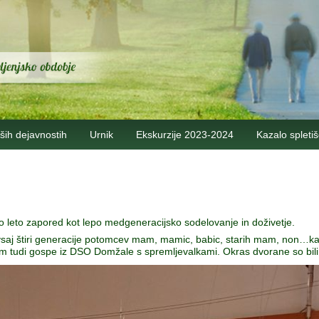
ših dejavnostih
Urnik
Ekskurzije 2023-2024
Kazalo spleti
leto zapored kot lepo medgeneracijsko sodelovanje in doživetje.
saj štiri generacije potomcev mam, mamic, babic, starih mam, non…kak
se nam tudi gospe iz DSO Domžale s spremljevalkami. Okras dvorane so bil