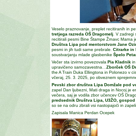
Veselo praznovanje, preplet recitiranih in pe
tretjega razreda OŠ Dragomelj
. V zadregi 
recitirali pesmi Bine Štampe Žmavc Mama j
Društva Lipa pod mentorstvom Jane Ozime
pesmi in jih tudi same prebrale.
Citrarke in
soustvarjanju mlade glasbenike
Špelo Peta
Večer sta izvirno povezovala
Pia Kladnik
i
upravičeno samozavestna…
Zborček OŠ D
the A Train Duka Ellingtona in Polonezo v c
včeraj, 25. 3. 2025, po obveznem sprejemnem
Pevski zbor društva Lipa Domžale pod
zapel Dan ljubezni, Mati draga in Nocoj je
večera, saj je vodila zbor učencev OŠ Dragome
predsednik Društva Lipa, U3ŽO, gospod
so se na odru zbrali vsi nastopajoči in zapel
Zapisala Manica Perdan Ocepek