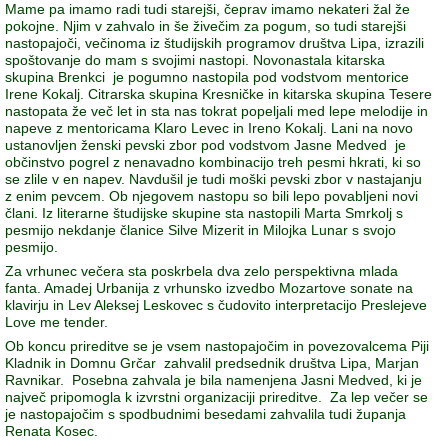
Mame pa imamo radi tudi starejši, čeprav imamo nekateri žal že
pokojne. Njim v zahvalo in še živečim za pogum, so tudi starejši
nastopajoči, večinoma iz študijskih programov društva Lipa, izrazili
spoštovanje do mam s svojimi nastopi. Novonastala kitarska
skupina Brenkci je pogumno nastopila pod vodstvom mentorice
Irene Kokalj. Citrarska skupina Kresničke in kitarska skupina Tesere
nastopata že več let in sta nas tokrat popeljali med lepe melodije in
napeve z mentoricama Klaro Levec in Ireno Kokalj. Lani na novo
ustanovljen ženski pevski zbor pod vodstvom Jasne Medved je
občinstvo pogrel z nenavadno kombinacijo treh pesmi hkrati, ki so
se zlile v en napev. Navdušil je tudi moški pevski zbor v nastajanju
z enim pevcem. Ob njegovem nastopu so bili lepo povabljeni novi
člani. Iz literarne študijske skupine sta nastopili Marta Smrkolj s
pesmijo nekdanje članice Silve Mizerit in Milojka Lunar s svojo
pesmijo.
Za vrhunec večera sta poskrbela dva zelo perspektivna mlada
fanta. Amadej Urbanija z vrhunsko izvedbo Mozartove sonate na
klavirju in Lev Aleksej Leskovec s čudovito interpretacijo Preslejeve
Love me tender.
Ob koncu prireditve se je vsem nastopajočim in povezovalcema Piji
Kladnik in Domnu Grčar zahvalil predsednik društva Lipa, Marjan
Ravnikar. Posebna zahvala je bila namenjena Jasni Medved, ki je
največ pripomogla k izvrstni organizaciji prireditve. Za lep večer se
je nastopajočim s spodbudnimi besedami zahvalila tudi županja
Renata Kosec.