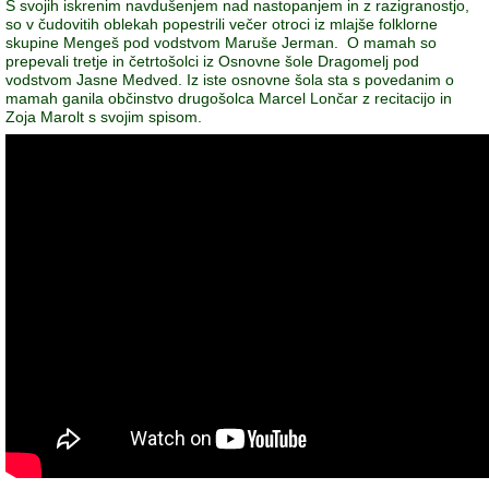
S svojih iskrenim navdušenjem nad nastopanjem in z razigranostjo,
so v čudovitih oblekah popestrili večer otroci iz mlajše folklorne
skupine Mengeš pod vodstvom Maruše Jerman. O mamah so
prepevali tretje in četrtošolci iz Osnovne šole Dragomelj pod
vodstvom Jasne Medved. Iz iste osnovne šola sta s povedanim o
mamah ganila občinstvo drugošolca Marcel Lončar z recitacijo in
Zoja Marolt s svojim spisom.