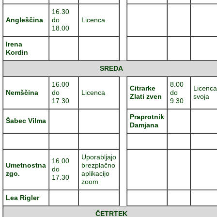
16.30
Angleščina
do
Licenca
18.00
Irena
Kordin
SREDA
16.00
8.00
Citrarke
Licenca
Nemščina
do
Licenca
do
Zlati zven
svoja
17.30
9.30
Praprotnik
Šabec Vilma
Damjana
Uporabljajo
16.00
Umetnostna
brezplačno
do
zgo.
aplikacijo
17.30
zoom
Lea Rigler
ČETRTEK