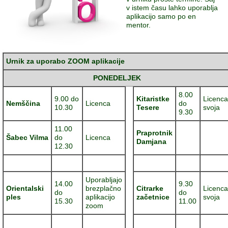
v istem času lahko uporablja
aplikacijo samo po en
mentor.
Urnik za uporabo ZOOM aplikacije
PONEDELJEK
8.00
9.00 do
Kitaristke
Licenca
Nemščina
Licenca
do
10.30
Tesere
svoja
9.30
11.00
Praprotnik
Šabec Vilma
do
Licenca
Damjana
12.30
Uporabljajo
14.00
9.30
Orientalski
brezplačno
Citrarke
Licenca
do
do
ples
aplikacijo
začetnice
svoja
15.30
11.00
zoom