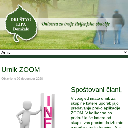
Urnik ZOOM
Objavljeno
09 december 2020
.
Spoštovani člani,
V vpogled imate urnik za
skupine katere uporabljajo
predavanje preko aplikacije
ZOOM. V kolikor se bo
pridružila še katera od
skupin vas prosim da izbirate
v urniku proste termine. Saj