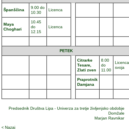
9.00 do
Španščina
Licenca
10.30
10.45
Maya
do
Licenca
Choghari
12.15
PETEK
Citrarke
8.00
Licenca
Tesare,
do
svoja
Zlati zven
11.00
Praprotnik
Damjana
Predsednik Društva Lipa - Univerza za tretje življenjsko obdobje
Domžale
Marjan Ravnikar
< Nazaj