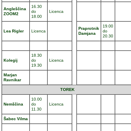
16.30
Angleščina
do
Licenca
ZOOM2
18.00
19.00
Praprotnik
Lea Rigler
Licenca
do
Damjana
20.30
18.30
Kolegij
do
Licenca
19.30
Marjan
Ravnikar
TOREK
10.00
Nemščina
do
Licenca
11.30
Šabec Vilma