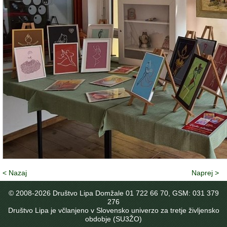
< Nazaj
Naprej >
© 2008-
2026 Društvo Lipa Domžale 01 722 66 70, GSM: 031 379
276
Društvo Lipa je včlanjeno v Slovensko univerzo za tretje življensko
obdobje (SU3ŽO)