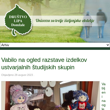
Vabilo na ogled razstave izdelkov
ustvarjalnih študijskih skupin
Objavljeno
28 avgust 2023
.
Va
blj
en
i
na
og
le