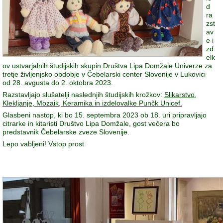
d
ra
zst
av
e i
zd
elk
ov ustvarjalnih študijskih skupin Društva Lipa Domžale Univerze za
tretje življenjsko obdobje v Čebelarski center Slovenije v Lukovici
od 28. avgusta do 2. oktobra 2023.
Razstavljajo slušatelji naslednjih študijskih krožkov:
Slikarstvo,
Klekljanje, Mozaik, Keramika in izdelovalke Punčk Unicef.
Glasbeni nastop, ki bo 15. septembra 2023 ob 18. uri pripravljajo
citrarke in kitaristi Društvo Lipa Domžale, gost večera bo
predstavnik Čebelarske zveze Slovenije.
Lepo vabljeni! Vstop prost