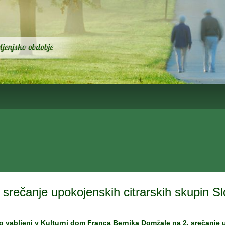
. srečanje upokojenskih citrarskih skupin Sl
epo vabljeni v Kulturni dom Franca Bernika Domžale na 2. srečanje