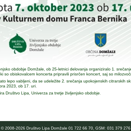
jenjsko obdobje Domžale, ob 25-letnici delovanja organiziralo 1. srečanj
ki so obiskovalcem koncerta pripravili prisrčen koncert, saj so milozvoč
 zato lepo vabljeni, da se udeležite 2. srečanja upokojenskih citrarskih
ra 2023, ob 17. uri.
 Društvo Lipa, Univerza za tretje življenjsko obdobje.
© 2008-
2026 Društvo Lipa Domžale 01 722 66 70, GSM: 031 379 276