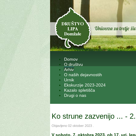
Domov
O društvu
Arhiv
O naših dejavnostih
Urnik
Ekskurzije 2023-2024
Kazalo spletišča
Drugi o nas
Ko strune zazvenijo ... - 2
Objavljeno
02 oktober 2023
.
V soboto, 7. oktobra 2023, ob 17. uri, l