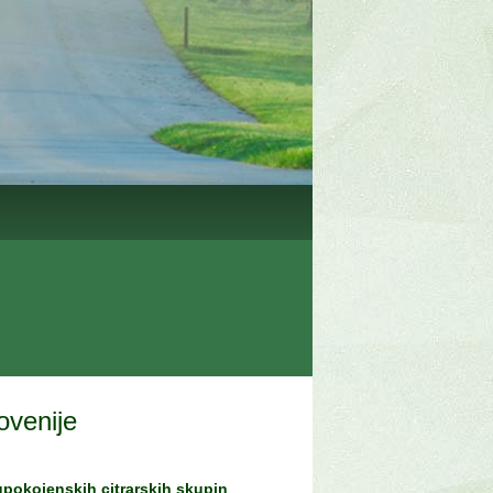
ovenije
 upokojenskih citrarskih skupin