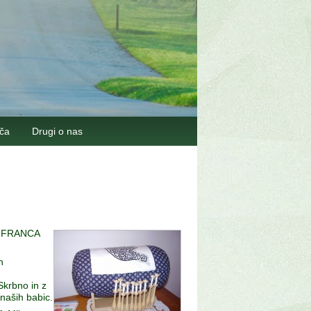
šča
Drugi o nas
OM FRANCA
n
krbno in z
 naših babic.