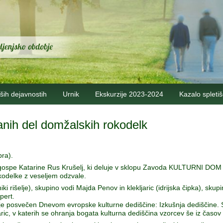
ših dejavnostih
Urnik
Ekskurzije 2023-2024
Kazalo spleti
anih del domžalskih rokodelk
ra).
gospe Katarine Rus Krušelj, ki deluje v sklopu Zavoda KULTURNI D
delke z veseljem odzvale.
ki rišelje), skupino vodi Majda Penov in klekljaric (idrijska čipka), skupi
pert.
e posvečen Dnevom evropske kulturne dediščine: Izkušnja dediščine. S
ljaric, v katerih se ohranja bogata kulturna dediščina vzorcev še iz časov