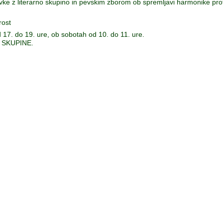
e z literarno skupino in pevskim zborom ob spremljavi harmonike prof
rost
 17. do 19. ure, ob sobotah od 10. do 11. ure.
 SKUPINE.