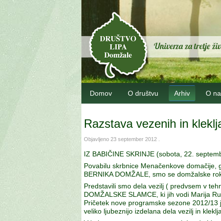
Domov
O društvu
Arhiv
O na
Razstava vezenih in kleklj
Objavljeno
23 september 2012
.
IZ BABIČINE SKRINJE (sobota, 22. septemb
Povabilu skrbnice Menačenkove domačije, 
BERNIKA DOMŽALE, smo se domžalske roko
Predstavili smo dela vezilj ( predvsem v tehni
DOMŽALSKE SLAMCE, ki jih vodi Marija Ru
Pričetek nove programske sezone 2012/13 j
veliko ljubeznijo izdelana dela vezilj in klek