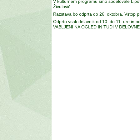
V kulturnem programu smo sodelovale Lipovk
Živulovič.
Razstava bo odprta do 26. oktobra. Vstop p
Odprto vsak delavnik od 10. do 11. ure in od
VABLJENI NA OGLED IN TUDI V DELOVNE