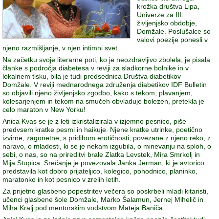
krožka društva Lipa,
Univerze za III.
življenjsko obdobje,
Domžale. Poslušalce so
valovi poezije ponesli v
njeno razmišljanje, v njen intimni svet.
Na začetku svoje literarne poti, ko je neozdravljivo zbolela, je pisala
članke s področja diabetesa v reviji za sladkorne bolnike in v
lokalnem tisku, bila je tudi predsednica Društva diabetikov
Domžale. V reviji mednarodnega združenja diabetikov IDF Bulletin
so objavili njeno življenjsko zgodbo, kako s tekom, plavanjem,
kolesarjenjem in tekom na smučeh obvladuje bolezen, pretekla je
celo maraton v New Yorku!
Anica Kvas se je z leti izkristalizirala v izjemno pesnico, piše
predvsem kratke pesmi in haikuje. Njene kratke utrinke, poetično
izvirne, zagonetne, s pridihom erotičnosti, povezane z njeno reko, z
naravo, o mladosti, ki se je nekam izgubila, o minevanju na sploh, o
sebi, o nas, so na prireditvi brale Zlatka Levstek, Mira Smrkolj in
Mija Stupica. Srečanje je povezovala Janka Jerman, ki je avtorico
predstavila kot dobro prijateljico, kolegico, pohodnico, planinko,
maratonko in kot pesnico v zrelih letih.
Za prijetno glasbeno popestritev večera so poskrbeli mladi kitaristi,
učenci glasbene šole Domžale, Marko Šalamun, Jernej Mihelič in
Miha Kralj pod mentorskim vodstvom Mateja Baniča.