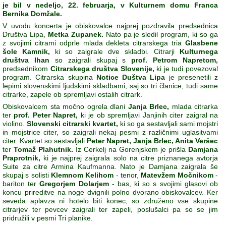
je bil v nedeljo, 22. februarja, v Kulturnem domu Franca
Bernika Domžale.
V uvodu koncerta je obiskovalce najprej pozdravila predsednica
Društva Lipa,
Metka Zupanek.
Nato pa je sledil program, ki so ga
z svojimi citrami odprle mlada dekleta citrarskega tria
Glasbene
šole Kamnik,
ki so zaigrale dve skladbi. Citrarji
Kulturnega
društva Ihan
so zaigrali skupaj s
prof. Petrom Napretom,
predsednikom
Citrarskega društva Slovenije,
ki je tudi povezoval
program. Citrarska skupina
Notice Duštva Lipa
je presenetili z
lepimi slovenskimi ljudskimi skladbami, saj so tri članice, tudi same
citrarke, zapele ob spremljavi ostalih citrark.
Obiskovalcem sta močno ogrela dlani
Janja Brlec,
mlada citrarka
ter
prof. Peter Napret,
ki je ob spremljavi Janjinih citer zaigral na
violino.
Slovenski citrarski kvartet,
ki so ga sestavljali sami mojstri
in mojstrice citer, so zaigrali nekaj pesmi z različnimi uglasitvami
citer. Kvartet so sestavljali
Peter Napret, Janja Brlec, Anita Veršec
ter
Tomaž Plahutnik.
Iz Cerkelj na Gorenjskem je prišla
Damjana
Praprotnik,
ki je najprej zaigrala solo na citre priznanega avtorja
Suite za citre Armina Kaufmanna. Nato je Damjana zaigrala še
skupaj s solisti
Klemnom Kelihom
- tenor,
Matevžem Močnikom
-
bariton ter
Gregorjem Dolarjem
- bas, ki so s svojimi glasovi ob
koncu prireditve na noge dvignili polno dvorano obiskovalcev. Ker
seveda aplavza ni hotelo biti konec, so združeno vse skupine
citrarjev ter pevcev zaigrali ter zapeli, poslušalci pa so se jim
pridružili v pesmi Tri planike.