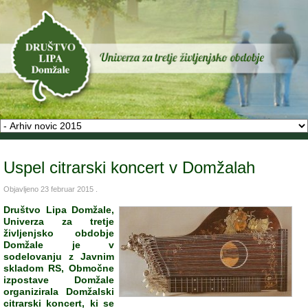
Uspel citrarski koncert v Domžalah
Objavljeno
23 februar 2015
.
Društvo Lipa Domžale,
Univerza za tretje
življenjsko obdobje
Domžale je v
sodelovanju z Javnim
skladom RS, Območne
izpostave Domžale
organizirala Domžalski
citrarski koncert, ki se