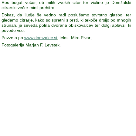
Res bogat večer, ob milih zvokih citer ter violine je Domžalski
citrarski večer minil prehitro.
Dokaz, da ljudje še vedno radi poslušamo tovrstno glasbo, ter
gledamo citrarje, kako so spretni s prsti, ki tekoče drsijo po mnogih
strunah, je seveda polna dvorana obiskovalcev ter dolgi aplavzi, ki
povedo vse.
Povzeto po
www.domzalec.si
, tekst: Miro Pivar;
Fotogalerija Marjan F. Levstek.