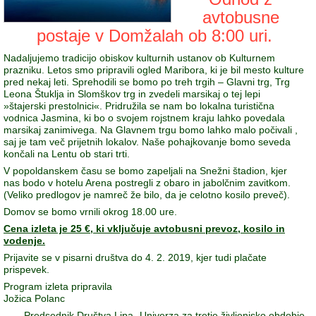
avtobusne
postaje v Domžalah ob 8:00 uri.
Nadaljujemo tradicijo obiskov kulturnih ustanov ob Kulturnem
prazniku. Letos smo pripravili ogled Maribora, ki je bil mesto kulture
pred nekaj leti. Sprehodili se bomo po treh trgih – Glavni trg, Trg
Leona Štuklja in Slomškov trg in zvedeli marsikaj o tej lepi
»štajerski prestolnici«. Pridružila se nam bo lokalna turistična
vodnica Jasmina, ki bo o svojem rojstnem kraju lahko povedala
marsikaj zanimivega. Na Glavnem trgu bomo lahko malo počivali ,
saj je tam več prijetnih lokalov. Naše pohajkovanje bomo seveda
končali na Lentu ob stari trti.
V popoldanskem času se bomo zapeljali na Snežni štadion, kjer
nas bodo v hotelu Arena postregli z obaro in jabolčnim zavitkom.
(Veliko predlogov je namreč že bilo, da je celotno kosilo preveč).
Domov se bomo vrnili okrog 18.00 ure.
Cena izleta je 25 €, ki vključuje avtobusni prevoz, kosilo in
vodenje.
Prijavite se v pisarni društva do 4. 2. 2019, kjer tudi plačate
prispevek.
Program izleta pripravila
Jožica Polanc
Predsednik Društva Lipa- Univerza za tretje življenjsko obdobje