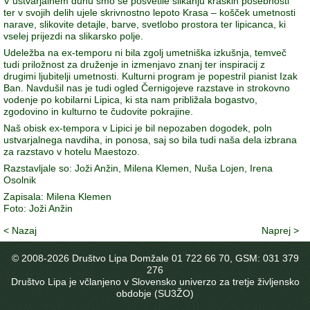
V ustvarjalnem duhu smo se posvetile slikanju kraških posebnosti
ter v svojih delih ujele skrivnostno lepoto Krasa – košček umetnosti
narave, slikovite detajle, barve, svetlobo prostora ter lipicanca, ki
vselej prijezdi na slikarsko polje.
Udeležba na ex-temporu ni bila zgolj umetniška izkušnja, temveč
tudi priložnost za druženje in izmenjavo znanj ter inspiracij z
drugimi ljubitelji umetnosti. Kulturni program je popestril pianist Izak
Ban. Navdušil nas je tudi ogled Černigojeve razstave in strokovno
vodenje po kobilarni Lipica, ki sta nam približala bogastvo,
zgodovino in kulturno te čudovite pokrajine.
Naš obisk ex-tempora v Lipici je bil nepozaben dogodek, poln
ustvarjalnega navdiha, in ponosa, saj so bila tudi naša dela izbrana
za razstavo v hotelu Maestozo.
Razstavljale so: Joži Anžin, Milena Klemen, Nuša Lojen, Irena
Osolnik
Zapisala: Milena Klemen
Foto: Joži Anžin
< Nazaj
Naprej >
© 2008-
2026 Društvo Lipa Domžale 01 722 66 70, GSM: 031 379
276
Društvo Lipa je včlanjeno v Slovensko univerzo za tretje življensko
obdobje (SU3ŽO)