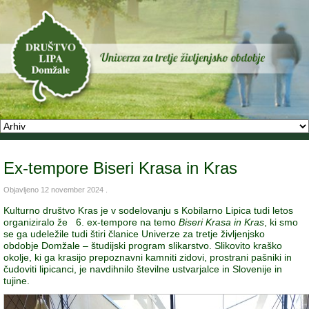
Ex-tempore Biseri Krasa in Kras
Objavljeno
12 november 2024
.
Kulturno društvo Kras je v sodelovanju s Kobilarno Lipica tudi letos
organiziralo že 6. ex-tempore na temo
Biseri Krasa in Kras
, ki smo
se ga udeležile tudi štiri članice Univerze za tretje življenjsko
obdobje Domžale – študijski program slikarstvo. Slikovito kraško
okolje, ki ga krasijo prepoznavni kamniti zidovi, prostrani pašniki in
čudoviti lipicanci, je navdihnilo številne ustvarjalce in Slovenije in
tujine.