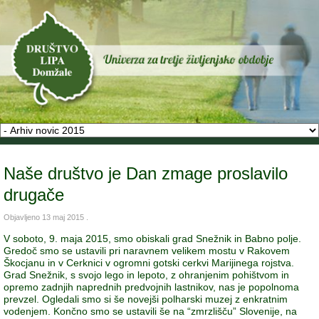
Naše društvo je Dan zmage proslavilo
drugače
Objavljeno
13 maj 2015
.
V soboto, 9. maja 2015, smo obiskali grad Snežnik in Babno polje.
Gredoč smo se ustavili pri naravnem velikem mostu v Rakovem
Škocjanu in v Cerknici v ogromni gotski cerkvi Marijinega rojstva.
Grad Snežnik, s svojo lego in lepoto, z ohranjenim pohištvom in
opremo zadnjih naprednih predvojnih lastnikov, nas je popolnoma
prevzel. Ogledali smo si še novejši polharski muzej z enkratnim
vodenjem. Končno smo se ustavili še na “zmrzlišču” Slovenije, na