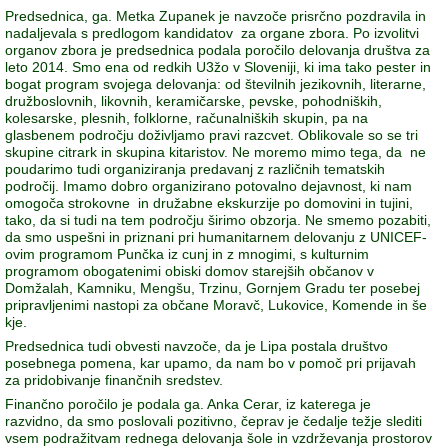
Predsednica, ga. Metka Zupanek je navzoče prisrčno pozdravila in
nadaljevala s predlogom kandidatov za organe zbora. Po izvolitvi
organov zbora je predsednica podala poročilo delovanja društva za
leto 2014. Smo ena od redkih U3žo v Sloveniji, ki ima tako pester in
bogat program svojega delovanja: od številnih jezikovnih, literarne,
družboslovnih, likovnih, keramičarske, pevske, pohodniških,
kolesarske, plesnih, folklorne, računalniških skupin, pa na
glasbenem področju doživljamo pravi razcvet. Oblikovale so se tri
skupine citrark in skupina kitaristov. Ne moremo mimo tega, da ne
poudarimo tudi organiziranja predavanj z različnih tematskih
področij. Imamo dobro organizirano potovalno dejavnost, ki nam
omogoča strokovne in družabne ekskurzije po domovini in tujini,
tako, da si tudi na tem področju širimo obzorja. Ne smemo pozabiti,
da smo uspešni in priznani pri humanitarnem delovanju z UNICEF-
ovim programom Punčka iz cunj in z mnogimi, s kulturnim
programom obogatenimi obiski domov starejših občanov v
Domžalah, Kamniku, Mengšu, Trzinu, Gornjem Gradu ter posebej
pripravljenimi nastopi za občane Moravč, Lukovice, Komende in še
kje.
Predsednica tudi obvesti navzoče, da je Lipa postala društvo
posebnega pomena, kar upamo, da nam bo v pomoč pri prijavah
za pridobivanje finančnih sredstev.
Finančno poročilo je podala ga. Anka Cerar, iz katerega je
razvidno, da smo poslovali pozitivno, čeprav je čedalje težje slediti
vsem podražitvam rednega delovanja šole in vzdrževanja prostorov