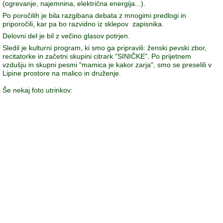
(ogrevanje, najemnina, električna energija...).
Po poročilih je bila razgibana debata z mnogimi predlogi in
priporočili, kar pa bo razvidno iz sklepov zapisnika.
Delovni del je bil z večino glasov potrjen.
Sledil je kulturni program, ki smo ga pripravili: ženski pevski zbor,
recitatorke in začetni skupini citrark "SINIČKE". Po prijetnem
vzdušju in skupni pesmi "mamica je kakor zarja", smo se preselili v
Lipine prostore na malico in druženje.
Še nekaj foto utrinkov: