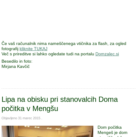
Če vaš računalnik nima nameščenega vtičnika za flash, za ogled
fotografij
kliknite TUKAJ
Več s prireditve si lahko ogledate tudi na portalu
Domzalec.si
Besedilo in foto:
Mirjana Kavčič
Lipa na obisku pri stanovalcih Doma
počitka v Mengšu
Objavljeno
31 marec 2015
.
Dom počitka
Mengeš je dom