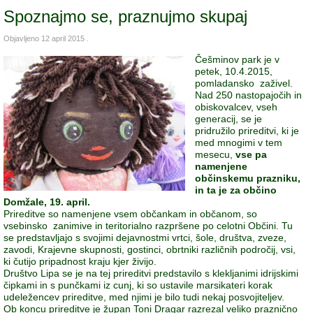
Spoznajmo se, praznujmo skupaj
Objavljeno
12 april 2015
.
Češminov park je v
petek, 10.4.2015,
pomladansko zaživel.
Nad 250 nastopajočih in
obiskovalcev, vseh
generacij, se je
pridružilo prireditvi, ki je
med mnogimi v tem
mesecu,
vse pa
namenjene
občinskemu prazniku,
in ta je za občino
Domžale, 19. april.
Prireditve so namenjene vsem občankam in občanom, so
vsebinsko zanimive in teritorialno razpršene po celotni Občini. Tu
se predstavljajo s svojimi dejavnostmi vrtci, šole, društva, zveze,
zavodi, Krajevne skupnosti, gostinci, obrtniki različnih področij, vsi,
ki čutijo pripadnost kraju kjer živijo.
Društvo Lipa se je na tej prireditvi predstavilo s klekljanimi idrijskimi
čipkami in s punčkami iz cunj, ki so ustavile marsikateri korak
udeležencev prireditve, med njimi je bilo tudi nekaj posvojiteljev.
Ob koncu prireditve je župan Toni Dragar razrezal veliko praznično