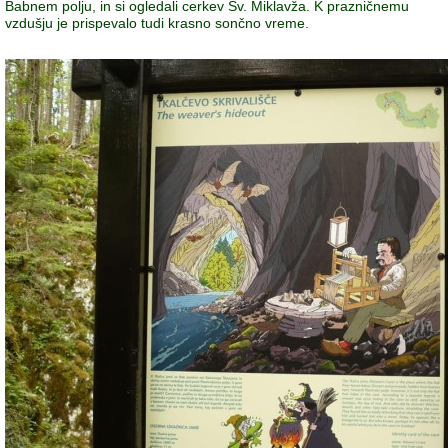
Babnem polju, in si ogledali cerkev Sv. Miklavža. K prazničnemu
vzdušju je prispevalo tudi krasno sončno vreme.