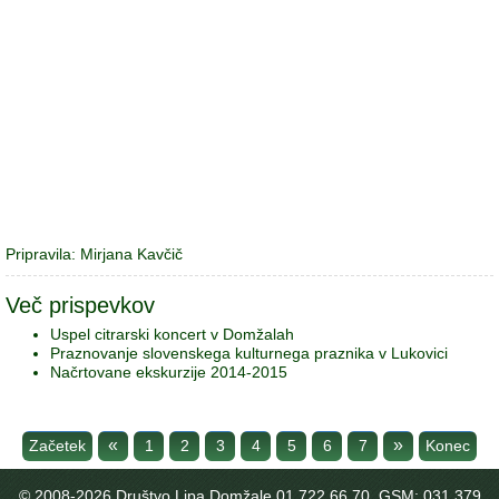
Pripravila: Mirjana Kavčič
Več prispevkov
Uspel citrarski koncert v Domžalah
Praznovanje slovenskega kulturnega praznika v Lukovici
Načrtovane ekskurzije 2014-2015
«
»
Začetek
1
2
3
4
5
6
7
Konec
© 2008-
2026 Društvo Lipa Domžale 01 722 66 70, GSM: 031 379