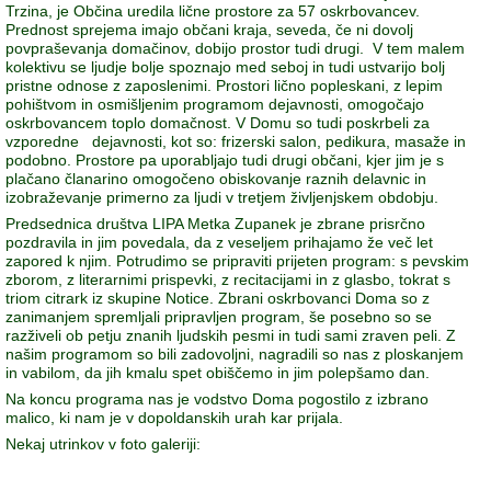
Trzina, je Občina uredila lične prostore za 57 oskrbovancev.
Prednost sprejema imajo občani kraja, seveda, če ni dovolj
povpraševanja domačinov, dobijo prostor tudi drugi. V tem malem
kolektivu se ljudje bolje spoznajo med seboj in tudi ustvarijo bolj
pristne odnose z zaposlenimi. Prostori lično popleskani, z lepim
pohištvom in osmišljenim programom dejavnosti, omogočajo
oskrbovancem toplo domačnost. V Domu so tudi poskrbeli za
vzporedne dejavnosti, kot so: frizerski salon, pedikura, masaže in
podobno. Prostore pa uporabljajo tudi drugi občani, kjer jim je s
plačano članarino omogočeno obiskovanje raznih delavnic in
izobraževanje primerno za ljudi v tretjem življenjskem obdobju.
Predsednica društva LIPA Metka Zupanek je zbrane prisrčno
pozdravila in jim povedala, da z veseljem prihajamo že več let
zapored k njim. Potrudimo se pripraviti prijeten program: s pevskim
zborom, z literarnimi prispevki, z recitacijami in z glasbo, tokrat s
triom citrark iz skupine Notice. Zbrani oskrbovanci Doma so z
zanimanjem spremljali pripravljen program, še posebno so se
razživeli ob petju znanih ljudskih pesmi in tudi sami zraven peli. Z
našim programom so bili zadovoljni, nagradili so nas z ploskanjem
in vabilom, da jih kmalu spet obiščemo in jim polepšamo dan.
Na koncu programa nas je vodstvo Doma pogostilo z izbrano
malico, ki nam je v dopoldanskih urah kar prijala.
Nekaj utrinkov v foto galeriji: