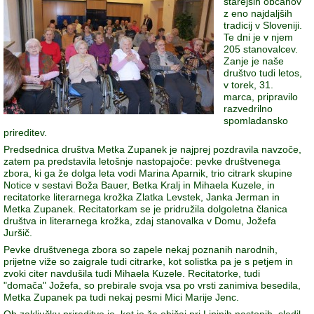
starejših občanov
z eno najdaljših
tradicij v Sloveniji.
Te dni je v njem
205 stanovalcev.
Zanje je naše
društvo tudi letos,
v torek, 31.
marca, pripravilo
razvedrilno
spomladansko
prireditev.
Predsednica društva Metka Zupanek je najprej pozdravila navzoče,
zatem pa predstavila letošnje nastopajoče: pevke društvenega
zbora, ki ga že dolga leta vodi Marina Aparnik, trio citrark skupine
Notice v sestavi Boža Bauer, Betka Kralj in Mihaela Kuzele, in
recitatorke literarnega krožka Zlatka Levstek, Janka Jerman in
Metka Zupanek. Recitatorkam se je pridružila dolgoletna članica
društva in literarnega krožka, zdaj stanovalka v Domu, Jožefa
Juršič.
Pevke društvenega zbora so zapele nekaj poznanih narodnih,
prijetne viže so zaigrale tudi citrarke, kot solistka pa je s petjem in
zvoki citer navdušila tudi Mihaela Kuzele. Recitatorke, tudi
"domača" Jožefa, so prebirale svoja vsa po vrsti zanimiva besedila,
Metka Zupanek pa tudi nekaj pesmi Mici Marije Jenc.
Ob zaključku prireditve je, kot je že običaj pri Lipinih nastopih, sledil