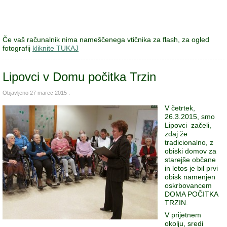
Če vaš računalnik nima nameščenega vtičnika za flash, za ogled
fotografij
kliknite TUKAJ
Lipovci v Domu počitka Trzin
Objavljeno
27 marec 2015
.
V četrtek,
26.3.2015, smo
Lipovci začeli,
zdaj že
tradicionalno, z
obiski domov za
starejše občane
in letos je bil prvi
obisk namenjen
oskrbovancem
DOMA POČITKA
TRZIN.
V prijetnem
okolju, sredi