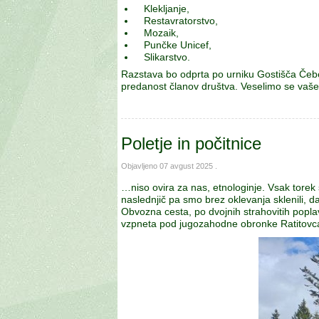
Klekljanje,
Restavratorstvo,
Mozaik,
Punčke Unicef,
Slikarstvo.
Razstava bo odprta po urniku Gostišča Čebeli
predanost članov društva. Veselimo se vaše
Poletje in počitnice
Objavljeno
07 avgust 2025
.
…niso ovira za nas, etnologinje. Vsak torek
naslednjič pa smo brez oklevanja sklenili, d
Obvozna cesta, po dvojnih strahovitih popla
vzpneta pod jugozahodne obronke Ratitovca 