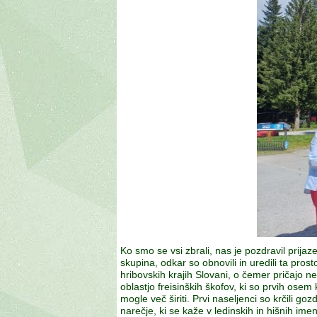
Ko smo se vsi zbrali, nas je pozdravil prijaz
skupina, odkar so obnovili in uredili ta pros
hribovskih krajih Slovani, o čemer pričajo 
oblastjo freisinških škofov, ki so prvih ose
mogle več širiti. Prvi naseljenci so krčili g
narečje, ki se kaže v ledinskih in hišnih imen