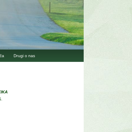
šča
Drugi o nas
IKA
6.