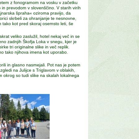
etem z fonogramom na vosku v začetku
 in prevodom v slovenščino. V starih virih
jnarska špraha« oziroma pravijo, da
rici skrbeli za ohranjanje te nesnovne,
n tako kot pred skoraj osemsto leti, še
krat veliko zaslužil, hotel nekaj več in se
no zadnjih Škofja Loka v snegu, kjer je
ke tri originalne slike in več replik.
mo tako njihova imena kot uporabo.
ili in glasno nasmejali. Pot nas je potem
azgledi na Julijce s Triglavom v oblakih,
m okrog so tudi slike na skalah lokalnega