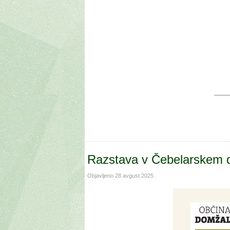
Razstava v Čebelarskem d
Objavljeno
28 avgust 2025
.