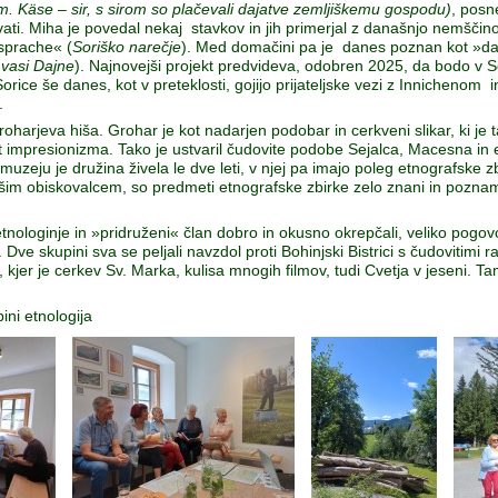
. Käse – sir, s sirom so plačevali dajatve zemljiškemu gospodu)
, posn
evati. Miha je povedal nekaj stavkov in jih primerjal z današnjo nemščino
sprache« (
Soriško narečje
). Med domačini pa je danes poznan kot »da
 vasi Dajne
). Najnovejši projekt predvideva, odobren 2025, da bodo v So
rice še danes, kot v preteklosti, gojijo prijateljske vezi z Innichenom i
.
harjeva hiša. Grohar je kot nadarjen podobar in cerkveni slikar, ki je ta
 impresionizma. Tako je ustvaril čudovite podobe Sejalca, Macesna in e
muzeju je družina živela le dve leti, v njej pa imajo poleg etnografske zbir
jšim obiskovalcem, so predmeti etnografske zbirke zelo znani in pozna
ologinje in »pridruženi« član dobro in okusno okrepčali, veliko pogovor
 Dve skupini sva se peljali navzdol proti Bohinjski Bistrici s čudovitimi r
 kjer je cerkev Sv. Marka, kulisa mnogih filmov, tudi Cvetja v jeseni. Ta
ni etnologija