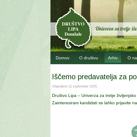
Domov
O društvu
Arhiv
O na
Iščemo predavatelja za po
Objavljeno
11 september 2025
.
Društvo Lipa – Univerza za tretje življenjs
Zainteresirani kandidati se lahko prijavite n