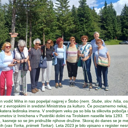
en vodič Miha in nas popeljal najprej v Štobo (
nem. Stube
,
slov.
hiša, o
tor z evropskimi in sredstvi Ministrstva za kulturo. Če povzamemo nekaj, k
nekatera ledinska imena. V srednjem veku pa so bila ta slikovita poboč
m kmetov iz Innichena v Pustriški dolini na Tirolskem naselile leta 1283
ozd, kasneje so se jim pridružile njihove družine. Skoraj do danes se je 
ih (
vas Torka, priimek Torkar
). Leta 2023 je bilo vpisano v register ne