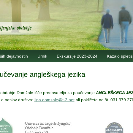
ših dejavnostih
Urnik
Ekskurzije 2023-2024
Kazalo spleti
učevanje angleškega jezika
ko obdobje Domžale išče predavatelja za poučevanje
ANGLEŠKEGA JEZ
a e naslov društva:
lipa.domzale@t-2.net
ali pokličete na št. 031 379 27