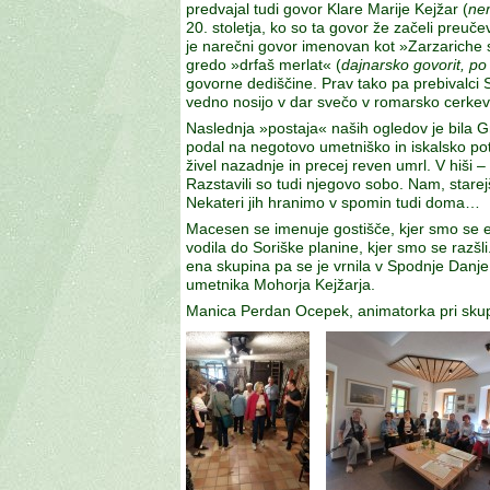
predvajal tudi govor Klare Marije Kejžar (
nem
20. stoletja, ko so ta govor že začeli preuč
je narečni govor imenovan kot »Zarzariche 
gredo »drfaš merlat« (
dajnarsko govorit, po
govorne dediščine. Prav tako pa prebivalci So
vedno nosijo v dar svečo v romarsko cerkev
Naslednja »postaja« naših ogledov je bila Gro
podal na negotovo umetniško in iskalsko pot
živel nazadnje in precej reven umrl. V hiši – 
Razstavili so tudi njegovo sobo. Nam, stare
Nekateri jih hranimo v spomin tudi doma…
Macesen se imenuje gostišče, kjer smo se etn
vodila do Soriške planine, kjer smo se razšli.
ena skupina pa se je vrnila v Spodnje Danje,
umetnika Mohorja Kejžarja.
Manica Perdan Ocepek, animatorka pri skupi